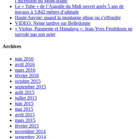
l’ascension du Mont-Blanc
Le « Tube » de l’Aiguille du Midi ouvert après 5 ans de
travaux à 3.842 mètres d’altitude
Haute-Savoie: quand la montagne glisse ou s’effondre
VIDEO. Neige tardive sur Belledonne
« Violon, Parapente et Himalaya »: Jean-Yves Fredriksen ne
survole pas son sujet
Archives
juin 2016
avril 2016
mars 2016
février 2016
octobre 2015
septembre 2015
août 2015
juillet 2015
juin 2015
mai 2015
avril 2015
mars 2015
février 2015
novembre 2014
septembre 2014