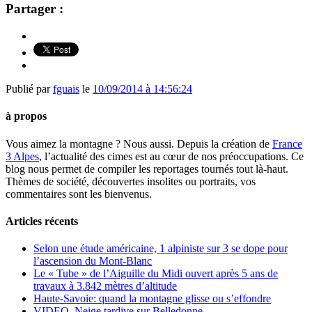
Partager :
Publié par
fguais
le
10/09/2014 à 14:56:24
à propos
Vous aimez la montagne ? Nous aussi. Depuis la création de
France
3 Alpes
, l’actualité des cimes est au cœur de nos préoccupations. Ce
blog nous permet de compiler les reportages tournés tout là-haut.
Thèmes de société, découvertes insolites ou portraits, vos
commentaires sont les bienvenus.
Articles récents
Selon une étude américaine, 1 alpiniste sur 3 se dope pour
l’ascension du Mont-Blanc
Le « Tube » de l’Aiguille du Midi ouvert après 5 ans de
travaux à 3.842 mètres d’altitude
Haute-Savoie: quand la montagne glisse ou s’effondre
VIDEO. Neige tardive sur Belledonne