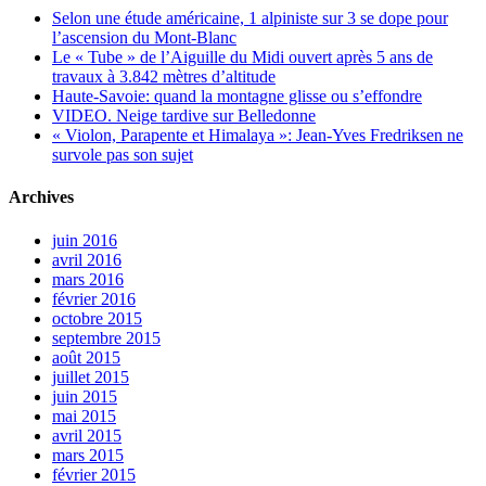
Selon une étude américaine, 1 alpiniste sur 3 se dope pour
l’ascension du Mont-Blanc
Le « Tube » de l’Aiguille du Midi ouvert après 5 ans de
travaux à 3.842 mètres d’altitude
Haute-Savoie: quand la montagne glisse ou s’effondre
VIDEO. Neige tardive sur Belledonne
« Violon, Parapente et Himalaya »: Jean-Yves Fredriksen ne
survole pas son sujet
Archives
juin 2016
avril 2016
mars 2016
février 2016
octobre 2015
septembre 2015
août 2015
juillet 2015
juin 2015
mai 2015
avril 2015
mars 2015
février 2015