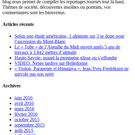
blog nous permet de compiler les reportages tournés tout là-haut.
Thèmes de société, découvertes insolites ou portraits, vos
commentaires sont les bienvenus.
Articles récents
Selon une étude américaine, 1 alpiniste sur 3 se dope pour
l’ascension du Mont-Blanc
Le « Tube » de l’Aiguille du Midi ouvert après 5 ans de
travaux à 3.842 mètres d’altitude
Haute-Savoie: quand la montagne glisse ou s’effondre
VIDEO. Neige tardive sur Belledonne
« Violon, Parapente et Himalaya »: Jean-Yves Fredriksen ne
survole pas son sujet
Archives
juin 2016
avril 2016
mars 2016
février 2016
octobre 2015
septembre 2015
août 2015