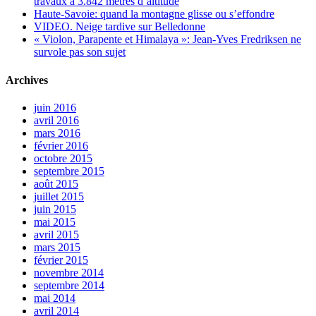
travaux à 3.842 mètres d’altitude
Haute-Savoie: quand la montagne glisse ou s’effondre
VIDEO. Neige tardive sur Belledonne
« Violon, Parapente et Himalaya »: Jean-Yves Fredriksen ne
survole pas son sujet
Archives
juin 2016
avril 2016
mars 2016
février 2016
octobre 2015
septembre 2015
août 2015
juillet 2015
juin 2015
mai 2015
avril 2015
mars 2015
février 2015
novembre 2014
septembre 2014
mai 2014
avril 2014