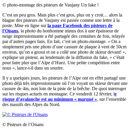
© photo-montage des pisteurs de Vaujany Un fake !
C’est un peu gros. Mais plus c’est gros, plus on y croit… alors la
blague des pisteurs de Vaujany est passée comme une lettre à la
poste. Mise en ligne sur
la page Facebook des pisteurs de
l’Oisans
, la photo du bonhomme minus dos à une épaisseur de
neige impressionnante a été partagée des centaines de fois, relayée
par d’autres pages fans. En fait, c’est un photo-montage. « On a
simplement pris une photo d’une cassure de plaque à vent de 50cm
environ, qu’on a grossi et on a collé une photo de skieur devant! »,
explique un pisteur, au lendemain de la diffusion du fake, « c’était
pour faire plus que l’Alpe d’Huez. Une petite compétition entre
nous », lance-t-il dans un sourire.
Il y a quelques jours, les pisteurs de l’Alpe ont en effet partagé une
photo déjà très impressionnante où l’on voyait un skieur devant une
cassure de 4m, non loin de la piste de la brêche. De quoi interroger
sur les risques actuels en montagne. Ce vendredi 12 février, l
e
risque d’avalanche est au minimum « marqué »
, sur l’ensemble
des massifs des Alpes du Nord.
© Pisteurs de l’Oisans