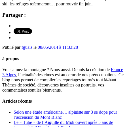
ski, les refuges refermeront… pour rouvrir fin juin.
Partager :
Publié par
fguais
le
08/05/2014 à 11:33:28
à propos
Vous aimez la montagne ? Nous aussi. Depuis la création de
France
3 Alpes
, l’actualité des cimes est au cœur de nos préoccupations. Ce
blog nous permet de compiler les reportages tournés tout là-haut.
Thèmes de société, découvertes insolites ou portraits, vos
commentaires sont les bienvenus.
Articles récents
Selon une étude américaine, 1 alpiniste sur 3 se dope pour
l’ascension du Mont-Blanc
Le « Tube » de l’Aiguille du Midi ouvert après 5 ans de