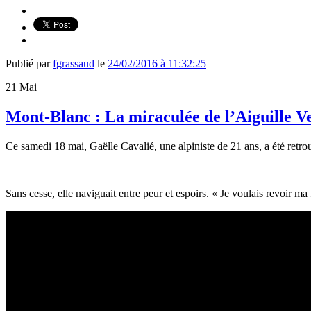
Publié par
fgrassaud
le
24/02/2016 à 11:32:25
21
Mai
Mont-Blanc : La miraculée de l’Aiguille V
Ce samedi 18 mai, Gaëlle Cavalié, une alpiniste de 21 ans, a été retr
Sans cesse, elle naviguait entre peur et espoirs. « Je voulais revoir ma fa