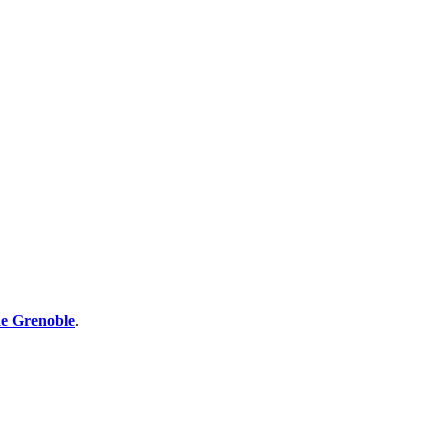
de
Grenoble
.