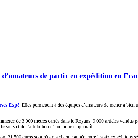
 d’amateurs de partir en expédition en Fran
rses Expé
. Elles permettent à des équipes d’amateurs de mener à bien u
mmerce de 3 000 mètres carrés dans le Royans, 9 000 articles vendus 
ossiers et de l’attribution d’une bourse apparaît.
ution, 31 500 euros sont répartis chaque année entre les six expédition