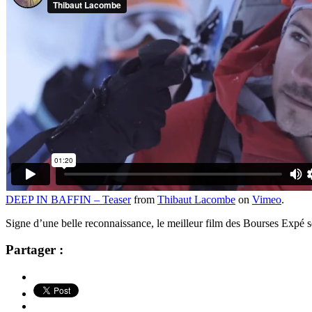
DEEP IN BAFFIN – Teaser
from
Thibaut Lacombe
on
Vimeo
.
Signe d’une belle reconnaissance, le meilleur film des Bourses Expé 
Partager :