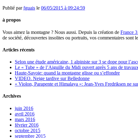
Publié par
fguais
le
06/05/2015 à 09:24:59
à propos
Vous aimez la montagne ? Nous aussi. Depuis la création de
France 3
de société, découvertes insolites ou portraits, vos commentaires sont l
Articles récents
Selon une étude américaine, 1 alpiniste sur 3 se dope pour l’a
Le « Tube » de l’Aiguille du Midi ouvert après 5 ans de travaux
Haute-Savoie: quand la montagne glisse ou s’effondre
VIDEO. Neige tardive sur Belledonne
« Violon, Parapente et Himalaya »: Jean-Yves Fredriksen ne sur
Archives
juin 2016
avril 2016
mars 2016
février 2016
octobre 2015
septembre 2015