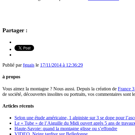
Partager :
Publié par
fguais
le
17/11/2014 à 12:36:29
à propos
Vous aimez la montagne ? Nous aussi. Depuis la création de
France 3
de société, découvertes insolites ou portraits, vos commentaires sont l
Articles récents
Selon une étude américaine, 1 alpiniste sur 3 se dope pour l’a
Le « Tube » de l’Aiguille du Midi ouvert après 5 ans de travaux
Haute-Savoie: quand la montagne glisse ou s’effondre
VIDEO. Neige tardive sur Belledonne