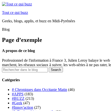
Tout ce qui buzz
Geeks, blogs, applis, et buzz en Midi-Pyrénées
Blog
Page d’exemple
A propos de ce blog
Professionnel de l'information à France 3, Julien Leroy balaye le web 
marchent, les réseaux sociaux à suivre, les web-séries à ne pas rater, l
Catégories
# Chroniques dans Occitanie Matin
(46)
#APPS
(183)
#BUZZ
(213)
#Geek
(47)
#Innov'action
(27)