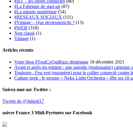
#IoT – les objets connectés
(80)
#La Fabrique de start-up
(87)
#La minute numérique
(54)
#RESEAUX SOCIAUX
(111)
#Vintage – Que deviennent-ils ?
(13)
#WEB
(318)
Non classé
(1)
Vintage
(1)
Articles récents
Votre blog #ToutCeQuiBuzz déménage
18 décembre 2021
Avant et après les enfants : une parodie (toulousaine) cartonne 
Toulouse : Feu vert (européen) pour le collier connecté contre le
Culture geek : le groupe « Neko Light Orchestra » fête ses 10 
Suivez-moi sur Twitter :
Tweets de @Julienl17
suivre France 3 Midi-Pyrénées sur Facebook