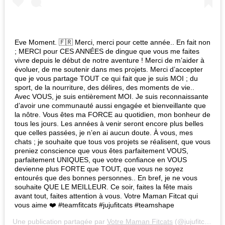
Eve Moment. 🇫🇷 Merci, merci pour cette année.. En fait non
; MERCI pour CES ANNÉES de dingue que vous me faites
vivre depuis le début de notre aventure ! Merci de m’aider à
évoluer, de me soutenir dans mes projets. Merci d’accepter
que je vous partage TOUT ce qui fait que je suis MOI ; du
sport, de la nourriture, des délires, des moments de vie..
Avec VOUS, je suis entièrement MOI. Je suis reconnaissante
d’avoir une communauté aussi engagée et bienveillante que
la nôtre. Vous êtes ma FORCE au quotidien, mon bonheur de
tous les jours. Les années à venir seront encore plus belles
que celles passées, je n’en ai aucun doute. À vous, mes
chats ; je souhaite que tous vos projets se réalisent, que vous
preniez conscience que vous êtes parfaitement VOUS,
parfaitement UNIQUES, que votre confiance en VOUS
devienne plus FORTE que TOUT, que vous ne soyez
entourés que des bonnes personnes.. En bref, je ne vous
souhaite QUE LE MEILLEUR. Ce soir, faites la fête mais
avant tout, faites attention à vous. Votre Maman Fitcat qui
vous aime ❤️ #teamfitcats #jujufitcats #teamshape
Une publication partagée par
Votre Maman Fitcats
(@jujufitcats) le