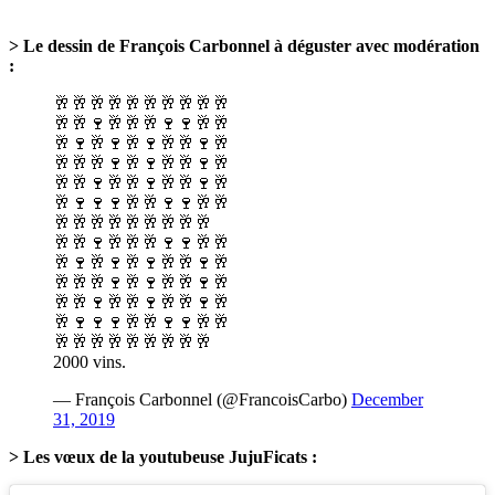
> Le dessin de François Carbonnel à déguster avec modération
:
🥂🥂🥂🥂🥂🥂🥂🥂🥂🥂
🥂🥂🍷🥂🥂🥂🍷🍷🥂🥂
🥂🍷🥂🍷🥂🍷🥂🥂🍷🥂
🥂🥂🥂🍷🥂🍷🥂🥂🍷🥂
🥂🥂🍷🥂🥂🍷🥂🥂🍷🥂
🥂🍷🍷🍷🥂🥂🍷🍷🥂🥂
🥂🥂🥂🥂🥂🥂🥂🥂🥂
🥂🥂🍷🥂🥂🥂🍷🍷🥂🥂
🥂🍷🥂🍷🥂🍷🥂🥂🍷🥂
🥂🥂🥂🍷🥂🍷🥂🥂🍷🥂
🥂🥂🍷🥂🥂🍷🥂🥂🍷🥂
🥂🍷🍷🍷🥂🥂🍷🍷🥂🥂
🥂🥂🥂🥂🥂🥂🥂🥂🥂
2000 vins.
— François Carbonnel (@FrancoisCarbo)
December
31, 2019
> Les vœux de la youtubeuse JujuFicats :