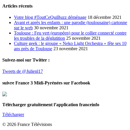
Articles récents
Votre blog #ToutCeQuiBuzz déménage
18 décembre 2021
Avant et après les enfants : une parodie (toulousaine) cartonne
sur le web
30 novembre 2021
Toulouse : Feu vert (européen) pour le collier connecté contre
les troubles de la déglutition
25 novembre 2021
Culture geek : le groupe « Neko Light Orchestra » fête ses 10
ans près de Toulouse
23 novembre 2021
Suivez-moi sur Twitter :
Tweets de @Julienl17
suivre France 3 Midi-Pyrénées sur Facebook
Télécharger gratuitement l’application franceinfo
Télécharger
© 2026 France Télévisions