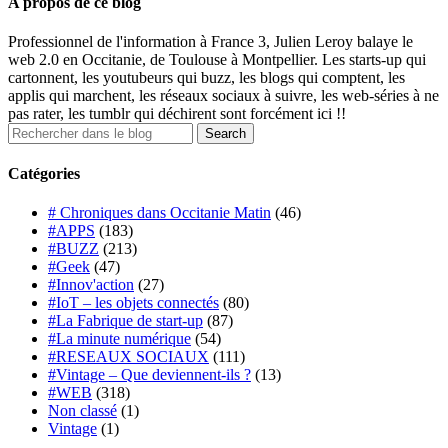
A propos de ce blog
Professionnel de l'information à France 3, Julien Leroy balaye le
web 2.0 en Occitanie, de Toulouse à Montpellier. Les starts-up qui
cartonnent, les youtubeurs qui buzz, les blogs qui comptent, les
applis qui marchent, les réseaux sociaux à suivre, les web-séries à ne
pas rater, les tumblr qui déchirent sont forcément ici !!
Catégories
# Chroniques dans Occitanie Matin
(46)
#APPS
(183)
#BUZZ
(213)
#Geek
(47)
#Innov'action
(27)
#IoT – les objets connectés
(80)
#La Fabrique de start-up
(87)
#La minute numérique
(54)
#RESEAUX SOCIAUX
(111)
#Vintage – Que deviennent-ils ?
(13)
#WEB
(318)
Non classé
(1)
Vintage
(1)