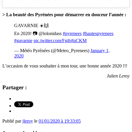
> La beauté des Pyrénées pour démarrer en douceur l’année :
GAVARNIE ☀️🙌
En 2020! 📷 @lolonidass
#pyrenees
#hautespyrenees
#gavarnie
pic.twitter.com/FgihjfqCKM
— Météo Pyrénées (@Meteo_Pyrenees)
January 1,
2020
L’occasion de vous souhaiter à mon tour, une bonne année 2020 !!!
Julien Leroy
Partager :
Publié par
jleroy
le
01/01/2020 à 19:33:05