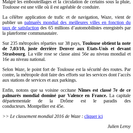
Malgré les embouteillages et la circulation de certains sous la pluie,
Toulouse est une ville où il est agréable de conduire.
La célèbre application
de trafic et de navigation,
Waze, vient de
publier un
palmarès mondial des meilleures villes en fonction d
u
taux de satisfaction
des 65 millions d’automobilistes enregistrés par
la plateforme communautaire.
Sur 235 métropoles réparties sur 38 pays,
Toulouse obtient la note
de 7,03/10, juste derrière Denver aux Etats-Unis et devant
Strasbourg
. La ville rose se classe ainsi 56e au niveau mondial et
16e au niveau national.
Selon
Waze
, le point fort de Toulouse est la sécurité des routes. Par
contre, la métropole doit faire des efforts sur les services dont l’accès
aux stations de services et aux parkings.
Enfin, notons que sa voisine occitane
Nîmes est classé 7e de ce
palmarès mondial dominé par Valence en France.
La capitale
départementale de la Drôme est le paradis des
conducteurs. Montpellier est 45e.
>> Le classement mondial 2016 de Waze :
cliquer ici
Julien Leroy