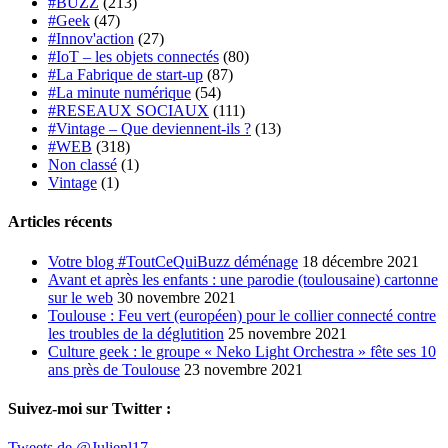
#BUZZ
(213)
#Geek
(47)
#Innov'action
(27)
#IoT – les objets connectés
(80)
#La Fabrique de start-up
(87)
#La minute numérique
(54)
#RESEAUX SOCIAUX
(111)
#Vintage – Que deviennent-ils ?
(13)
#WEB
(318)
Non classé
(1)
Vintage
(1)
Articles récents
Votre blog #ToutCeQuiBuzz déménage
18 décembre 2021
Avant et après les enfants : une parodie (toulousaine) cartonne
sur le web
30 novembre 2021
Toulouse : Feu vert (européen) pour le collier connecté contre
les troubles de la déglutition
25 novembre 2021
Culture geek : le groupe « Neko Light Orchestra » fête ses 10
ans près de Toulouse
23 novembre 2021
Suivez-moi sur Twitter :
Tweets de @Julienl17