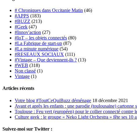
# Chroniques dans Occitanie Matin
(46)
#APPS
(183)
#BUZZ
(213)
#Geek
(47)
#Innov'action
(27)
#IoT – les objets connectés
(80)
#La Fabrique de start-up
(87)
#La minute numérique
(54)
#RESEAUX SOCIAUX
(111)
#Vintage – Que deviennent-ils ?
(13)
#WEB
(318)
Non classé
(1)
Vintage
(1)
Articles récents
Votre blog #ToutCeQuiBuzz déménage
18 décembre 2021
Avant et après les enfants : une parodie (toulousaine) cartonne 
Toulouse : Feu vert (européen) pour le collier connecté contre le
Culture geek : le groupe « Neko Light Orchestra » fête ses 10 
Suivez-moi sur Twitter :