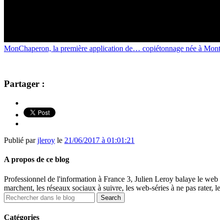
MonChaperon, la première application de… copiétonnage née à Montp
Partager :
Publié par
jleroy
le
21/06/2017 à 01:01:21
A propos de ce blog
Professionnel de l'information à France 3, Julien Leroy balaye le web 
marchent, les réseaux sociaux à suivre, les web-séries à ne pas rater, l
Catégories