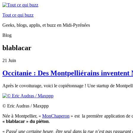
Tout ce qui buzz
Geeks, blogs, applis, et buzz en Midi-Pyrénées
Blog
blablacar
21
Juin
Occitanie : Des Montpelliérains inventent
Après le covoiturage, voici le
co
piétonnage ! Une startup de Montpelli
© Eric Audras / Maxppp
Née à Montpellier, «
MonChaperon
» est la première application de c
« blablacar » du piéton
.
«
Passé une certaine heure, être seul dans la rue n’est pas rassurant 