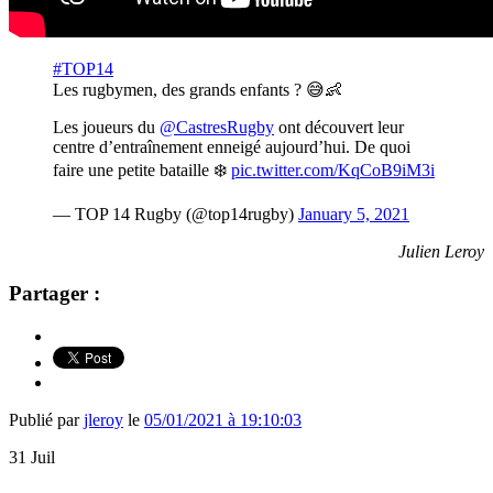
#TOP14
Les rugbymen, des grands enfants ? 😅👶
Les joueurs du
@CastresRugby
ont découvert leur
centre d’entraînement enneigé aujourd’hui. De quoi
faire une petite bataille ❄️
pic.twitter.com/KqCoB9iM3i
— TOP 14 Rugby (@top14rugby)
January 5, 2021
Julien Leroy
Partager :
Publié par
jleroy
le
05/01/2021 à 19:10:03
31
Juil