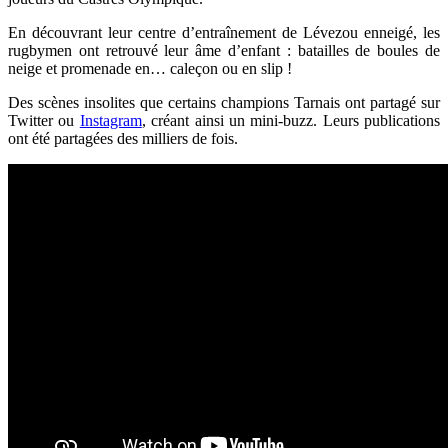
En découvrant leur
centre d’entraînement de Lévezou enneigé, les
rugbymen ont retrouvé leur âme d’enfant : b
atailles de boules de
neige et promenade en… caleçon ou en slip !
Des scènes insolites que certains champions Tarnais ont partagé sur
Twitter ou
Instagram
, créant ainsi un mini-buzz. Leurs publications
ont
été partagées des milliers de fois.