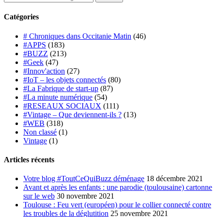
Catégories
# Chroniques dans Occitanie Matin
(46)
#APPS
(183)
#BUZZ
(213)
#Geek
(47)
#Innov'action
(27)
#IoT – les objets connectés
(80)
#La Fabrique de start-up
(87)
#La minute numérique
(54)
#RESEAUX SOCIAUX
(111)
#Vintage – Que deviennent-ils ?
(13)
#WEB
(318)
Non classé
(1)
Vintage
(1)
Articles récents
Votre blog #ToutCeQuiBuzz déménage
18 décembre 2021
Avant et après les enfants : une parodie (toulousaine) cartonne
sur le web
30 novembre 2021
Toulouse : Feu vert (européen) pour le collier connecté contre
les troubles de la déglutition
25 novembre 2021