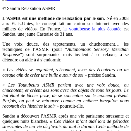
© Sandra Relaxation ASMR
L’ASMR est une méthode de relaxation par le son
. Né en 2008
aux Etats-Unies, le concept fait un carton sur Internet avec des
milliers de vidéos. En France,
la youtubeuse la plus écoutée
est
Sandra, une jeune Castraise de 31 ans.
Une voix douce, des tapotements, un chuchotement… les
techniques de l’ASMR (pour “
Autonomous Sensory Meridian
Response
”) sont surprenantes mais invitent à se relaxer, à se
détendre ou aide à à s’endormir.
«
Les vidéos se regardent, s’écoutent, avec des écouteurs ou un
casque afin de créer une bulle autour de soi
» précise Sandra.
«
Les Youtubeurs ASMR parlent avec une voix douce, ou
chuchotent, et créent des sons avec des objets de tous les jours. Le
but étant de lâcher prise, de se concentrer sur le moment présent.
Parfois, on peut se retrouver comme en enfance lorsqu’on nous
racontait des histoires le soir
» poursuit-elle.
Sandra a découvert l’ASMR après une vie parisienne stressante et
quelques nuits blanches.
« Ces vidéos m’ont aidé lors de périodes
stressantes de ma vie où j’avais du mal à dormir. Cette méthode de