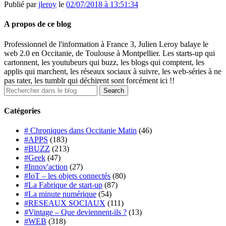
Publié par
jleroy
le
02/07/2018 à 13:51:34
A propos de ce blog
Professionnel de l'information à France 3, Julien Leroy balaye le
web 2.0 en Occitanie, de Toulouse à Montpellier. Les starts-up qui
cartonnent, les youtubeurs qui buzz, les blogs qui comptent, les
applis qui marchent, les réseaux sociaux à suivre, les web-séries à ne
pas rater, les tumblr qui déchirent sont forcément ici !!
Catégories
# Chroniques dans Occitanie Matin
(46)
#APPS
(183)
#BUZZ
(213)
#Geek
(47)
#Innov'action
(27)
#IoT – les objets connectés
(80)
#La Fabrique de start-up
(87)
#La minute numérique
(54)
#RESEAUX SOCIAUX
(111)
#Vintage – Que deviennent-ils ?
(13)
#WEB
(318)