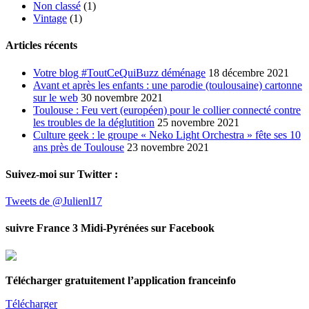
Non classé
(1)
Vintage
(1)
Articles récents
Votre blog #ToutCeQuiBuzz déménage
18 décembre 2021
Avant et après les enfants : une parodie (toulousaine) cartonne
sur le web
30 novembre 2021
Toulouse : Feu vert (européen) pour le collier connecté contre
les troubles de la déglutition
25 novembre 2021
Culture geek : le groupe « Neko Light Orchestra » fête ses 10
ans près de Toulouse
23 novembre 2021
Suivez-moi sur Twitter :
Tweets de @Julienl17
suivre France 3 Midi-Pyrénées sur Facebook
Télécharger gratuitement l’application franceinfo
Télécharger