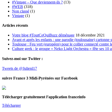
#Vintage – Que deviennent-ils ?
(13)
#WEB
(318)
Non classé
(1)
Vintage
(1)
Articles récents
Votre blog #ToutCeQuiBuzz déménage
18 décembre 2021
Avant et après les enfants : une parodie (toulousaine) cartonne 
Toulouse : Feu vert (européen) pour le collier connecté contre le
Culture geek : le groupe « Neko Light Orchestra » fête ses 10 
Suivez-moi sur Twitter :
Tweets de @Julienl17
suivre France 3 Midi-Pyrénées sur Facebook
Télécharger gratuitement l’application franceinfo
Télécharger