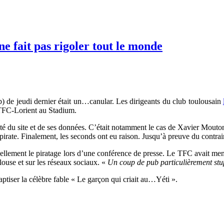
ne fait pas rigoler tout le monde
) de jeudi dernier était un…canular. Les dirigeants du club toulousain
 TFC-Lorient au Stadium.
curité du site et de ses données. C’était notamment le cas de Xavier Mout
ti pirate. Finalement, les seconds ont eu raison. Jusqu’à preuve du contr
iellement le piratage lors d’une conférence de presse. Le TFC avait men
louse et sur les réseaux sociaux. «
Un coup de pub particulièrement stup
aptiser la célèbre fable « Le garçon qui criait au…Yéti ».