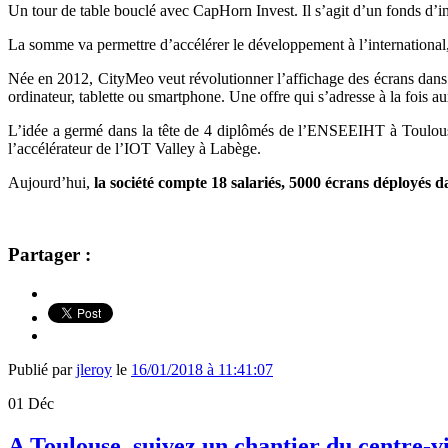
Un tour de table bouclé avec
CapHorn Invest. Il s’agit d’
un fonds d’i
La somme va permettre d’accélérer le développement
à l’internatio
Née en 2012,
CityMeo veut révolutionner l’affichage des écrans dans l
ordinateur, tablette ou smartphone. Une offre qui s’adresse à la fois a
L’idée a germé dans la tête de 4 diplômés de l’ENSEEIHT à Toulouse
l’accélérateur de l’IOT Valley à Labège.
Aujourd’hui,
la société compte 18 salariés, 5000 écrans déployés da
Partager :
Publié par
jleroy
le
16/01/2018 à 11:41:07
01
Déc
A Toulouse, suivez un chantier du centre-