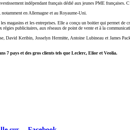
nvestissement indépendant français
dédié aux jeunes PME françaises.
C’
nal, notamment en Allemagne et au Royaume-Uni.
es magasins et les entreprises. Elle a conçu un boitier qui permet de cr
ux régies publicitaires, aux réseaux de point de vente et à la communica
, David Keribin, Josselyn Hermitte, Antoine Lubineau et James Packer
ns 7 pays et des gros clients tels que Leclerc, Elior et Veolia.
ville sur….Facebook