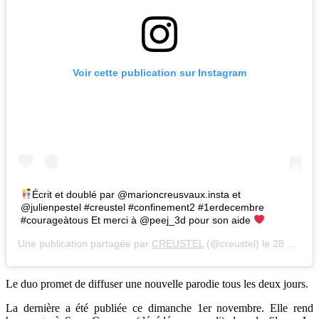
Voir cette publication sur Instagram
Écrit et doublé par @marioncreusvaux.insta et
@julienpestel #creustel #confinement2 #1erdecembre
#courageàtous Et merci à @peej_3d pour son aide
Une publication partagée par
CREUSTEL
(@creustel) le
28 Oct. 2020 à 12 :45 PDT
Le duo promet de diffuser une nouvelle parodie tous les deux jours.
La dernière a été publiée ce dimanche 1er novembre. Elle rend