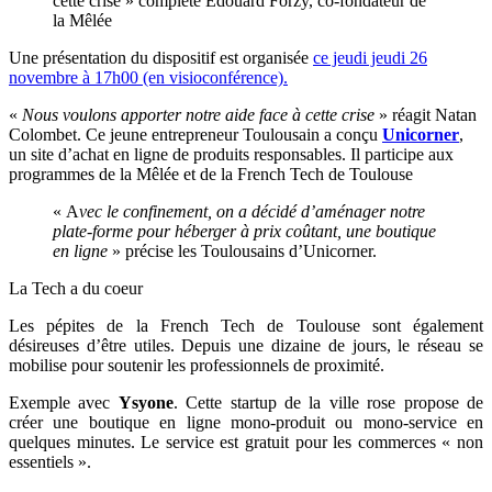
cette crise » complète Edouard Forzy, co-fondateur de
la Mêlée
Une présentation du dispositif est organisée
ce jeudi jeudi 26
novembre à 17h00 (en visioconférence).
«
Nous voulons apporter notre aide face à cette crise
» réagit Natan
Colombet. Ce jeune entrepreneur Toulousain a conçu
Unicorner
,
un site d’achat en ligne de produits responsables. Il participe aux
programmes de la Mêlée et de la French Tech de Toulouse
« A
vec le confinement, on a décidé d’aménager notre
plate-forme pour héberger à prix coûtant, une boutique
en ligne
» précise les Toulousains d’Unicorner.
La Tech a du coeur
Les pépites de la French Tech de Toulouse sont également
désireuses d’être utiles. Depuis une dizaine de jours, le réseau se
mobilise pour soutenir les professionnels de proximité.
Exemple avec
Ysyone
. Cette startup de la ville rose propose de
créer une boutique en ligne mono-produit ou mono-service en
quelques minutes. Le service est gratuit pour les commerces « non
essentiels ».