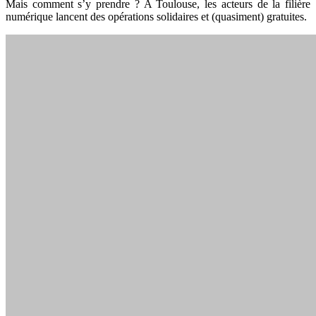
Mais comment s’y prendre ? A Toulouse, les acteurs de la filière
numérique lancent
des opérations solidaires et (quasiment) gratuites.