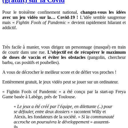
(gratuit) sur la Covid
Pour le troisième confinement national,
changez-vous les idées
avec un jeu vidéo sur la… Covid-19 !
L’idée semble saugrenue
mais «
Fightin Fools of Pandemic
» devient rapidement hilarant et
addictif.
Très facile à manier, vous dirigez un personnage (masqué) en train
de courir dans une rue.
L’objectif est de récupérer le maximum
de doses de vaccin et éviter les obstacles
(pangolin, chercheur
barbu, cas positifs et poubelles).
A vous de décrocher le meilleur score et de défier vos proches !
Entièrement gratuit, le jeux vidéo peut se jouer sur un ordinateur.
« Fightin Fools of Pandemic » a été conçu par la start-up Freya
Game basée à Labège, près de Toulouse.
«
Le jeux a été créé par l’équipe, en dilettante (..) pour
se défouler, entre deux dossiers
» racontent Willy et
Alexis, les fondateurs de la société. «
Si la communauté
accroche on poursuivra le développement
» assurent-
ils.