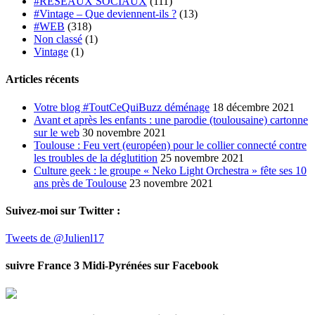
#RESEAUX SOCIAUX
(111)
#Vintage – Que deviennent-ils ?
(13)
#WEB
(318)
Non classé
(1)
Vintage
(1)
Articles récents
Votre blog #ToutCeQuiBuzz déménage
18 décembre 2021
Avant et après les enfants : une parodie (toulousaine) cartonne
sur le web
30 novembre 2021
Toulouse : Feu vert (européen) pour le collier connecté contre
les troubles de la déglutition
25 novembre 2021
Culture geek : le groupe « Neko Light Orchestra » fête ses 10
ans près de Toulouse
23 novembre 2021
Suivez-moi sur Twitter :
Tweets de @Julienl17
suivre France 3 Midi-Pyrénées sur Facebook