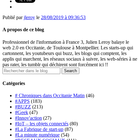
Publié par
jleroy
le
28/08/2019 à 09:36:53
A propos de ce blog
Professionnel de l'information à France 3, Julien Leroy balaye le
web 2.0 en Occitanie, de Toulouse à Montpellier. Les starts-up qui
cartonnent, les youtubeurs qui buzz, les blogs qui comptent, les
applis qui marchent, les réseaux sociaux à suivre, les web-séries à ne
pas rater, les tumblr qui déchirent sont forcément ici !!
Catégories
# Chroniques dans Occitanie Matin
(46)
#APPS
(183)
#BUZZ
(213)
#Geek
(47)
#Innov'action
(27)
#IoT – les objets connectés
(80)
#La Fabrique de start-up
(87)
#La minute numérique
(54)