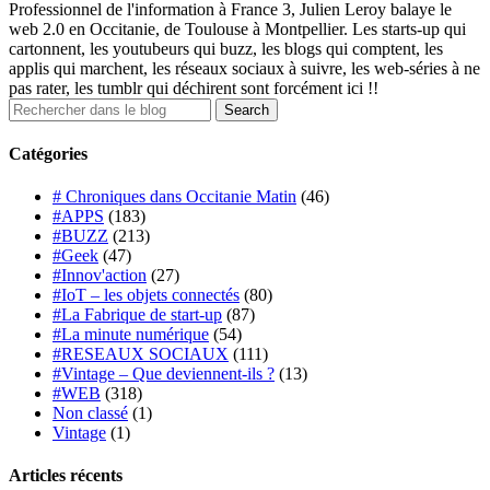
Professionnel de l'information à France 3, Julien Leroy balaye le
web 2.0 en Occitanie, de Toulouse à Montpellier. Les starts-up qui
cartonnent, les youtubeurs qui buzz, les blogs qui comptent, les
applis qui marchent, les réseaux sociaux à suivre, les web-séries à ne
pas rater, les tumblr qui déchirent sont forcément ici !!
Catégories
# Chroniques dans Occitanie Matin
(46)
#APPS
(183)
#BUZZ
(213)
#Geek
(47)
#Innov'action
(27)
#IoT – les objets connectés
(80)
#La Fabrique de start-up
(87)
#La minute numérique
(54)
#RESEAUX SOCIAUX
(111)
#Vintage – Que deviennent-ils ?
(13)
#WEB
(318)
Non classé
(1)
Vintage
(1)
Articles récents