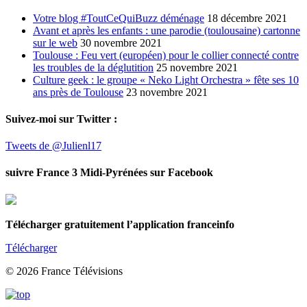
Votre blog #ToutCeQuiBuzz déménage
18 décembre 2021
Avant et après les enfants : une parodie (toulousaine) cartonne
sur le web
30 novembre 2021
Toulouse : Feu vert (européen) pour le collier connecté contre
les troubles de la déglutition
25 novembre 2021
Culture geek : le groupe « Neko Light Orchestra » fête ses 10
ans près de Toulouse
23 novembre 2021
Suivez-moi sur Twitter :
Tweets de @Julienl17
suivre France 3 Midi-Pyrénées sur Facebook
Télécharger gratuitement l’application franceinfo
Télécharger
© 2026 France Télévisions