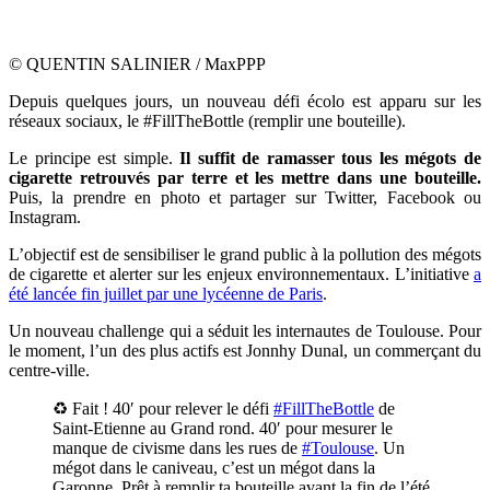
© QUENTIN SALINIER / MaxPPP
Depuis quelques jours, un nouveau défi écolo est apparu sur les
réseaux sociaux, le #FillTheBottle (remplir une bouteille).
Le principe est simple.
Il suffit de ramasser tous les mégots de
cigarette retrouvés par terre et les mettre dans une bouteille.
Puis, la prendre en photo et partager sur Twitter, Facebook ou
Instagram.
L’objectif est de sensibiliser le grand public à la pollution des mégots
de cigarette et alerter sur les enjeux environnementaux. L’initiative
a
été lancée fin juillet par une lycéenne de Paris
.
Un nouveau challenge qui a séduit les internautes de Toulouse. Pour
le moment, l’un des plus actifs est Jonnhy Dunal, un commerçant du
centre-ville.
♻️ Fait ! 40′ pour relever le défi
#FillTheBottle
de
Saint-Etienne au Grand rond. 40′ pour mesurer le
manque de civisme dans les rues de
#Toulouse
. Un
mégot dans le caniveau, c’est un mégot dans la
Garonne. Prêt à remplir ta bouteille avant la fin de l’été