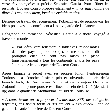
carte des entreprises
» précise
Sébastien Garcia.
Pour affiner les
résultats, Docteur Conso propose également «
un certain nombre de
filtres (..) environnement, local ou social/humain
« .
Derrière ce travail de recensement, l’objectif est de promouvoir les
idées positives qui contribuent à la sauvegarde de la planète.
Géographe de formation, Sébastien
Garcia
a d’abord voyagé à
travers le monde.
« J’ai découvert tellement d’initiatives responsables
dans des pays improbables (..). Je me suis alors dit
pourquoi elles ne sont pas mises en place
transversalement à tous les continents, à tous les pays
? » raconte le concepteur de Docteur Conso.
Après financé le projet avec ses propres fonds, l’entrepreneur
Toulousain a décroché plusieurs prix et subventions auprès de la
French Tech, de l’incubateur Nubbo et de la région Occitanie.
Aujourd’hui, la jeune pousse est située au sein de la Cité (des
start-
up) dans le quartier de Montaudran, au sud de Toulouse.
«
A court terme, on va proposer des missions RSE, des catégories
payantes, des points relais et des ateliers
» explique-t-il, afin de
garantir la santé financière de Docteur Conso.