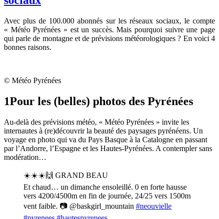
sociaux
Avec plus de 100.000 abonnés sur les réseaux sociaux, le compte
« Météo Pyrénées » est un succès. Mais pourquoi suivre une page
qui parle de montagne et de prévisions météorologiques ? En voici 4
bonnes raisons.
© Météo Pyrénées
1
Pour les (belles) photos des Pyrénées
Au-delà des prévisions météo, « Météo Pyrénées » invite les
internautes à (re)découvrir la beauté des paysages pyrénéens. Un
voyage en photo qui va du Pays Basque à la Catalogne en passant
par l’Andorre, l’Espagne et les Hautes-Pyrénées. A contempler sans
modération…
☀️☀️☀️🙌 GRAND BEAU
Et chaud… un dimanche ensoleillé. 0 en forte hausse
vers 4200/4500m en fin de journée, 24/25 vers 1500m
vent faible. 📷 @baskgirl_mountain
#neouvielle
#pyrenees
#hautespyrenees