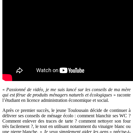
«
Passionné de vidéo, je me suis lancé sur les conseils de ma mère
qui est férue de produits ménagers naturels et écologiques
» raconte
l’étudiant en licence administration économique et social.
Après ce premier succès, le jeune Toulousain décide de continuer à
délivrer ses conseils de ménage écolo : comment blanchir ses WC ?
Comment enlever des traces de tarte ? comment nettoyer son four
très facilement ?, le tout en utilisant notamment du vinaigre blanc ou
une pierre blanche. «
Je veux simplement aider les gens
» précise-t-