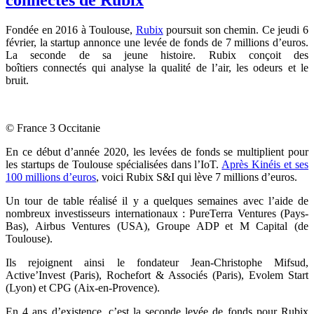
Fondée en 2016 à Toulouse,
Rubix
poursuit son chemin. Ce jeudi 6
février, la startup annonce une levée de fonds de 7 millions d’euros.
La seconde de sa jeune histoire. Rubix conçoit des
boîtiers connectés qui analyse la qualité de l’air, les odeurs et le
bruit.
© France 3 Occitanie
En ce début d’année 2020, les levées de fonds se multiplient pour
les startups de Toulouse spécialisées dans l’IoT.
Après Kinéis et ses
100 millions d’euros
, voici Rubix S&I qui lève 7 millions d’euros.
Un tour de table réalisé il y a quelques semaines avec l’aide de
nombreux investisseurs internationaux : PureTerra Ventures (Pays-
Bas), Airbus Ventures (USA), Groupe ADP et M Capital (de
Toulouse).
Ils rejoignent ainsi le fondateur Jean-Christophe Mifsud,
Active’Invest (Paris), Rochefort & Associés (Paris), Evolem Start
(Lyon) et CPG (Aix-en-Provence).
En 4 ans d’existence, c’est la seconde levée de fonds pour Rubix