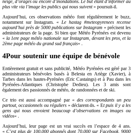
neige, d’orages ou encore d’inondations. Le but étant d’informer au
plus vite via l’image les publics qui nous suivent
» poursuit-il.
Aujourd’hui, ces observations météo font régulièrement le buzz,
notamment sur Instagram. «
Le hastag #meteopyrenees recense
aujourd’hui près de 5000 publications sur Instagram
» précisent les
administrateurs de la page. Si bien que Météo Pyrénées est devenu
«
la 1ere page météo nationale sur Instagram, devant les pros, et la
2ème page météo du grand sud français
« .
4
Pour soutenir une équipe de bénévole
Entièrement gratuit et sans publicité, Météo Pyrénées est géré par 3
administrateurs bénévoles basés à Belesta en Ariège (Xavier), à
Tarbes dans les hautes-Pyrénées (Eric Castaings) et à Pau dans les
Pyrénées-Atlantiques (Christophe Dedieu). Les 3 amis sont
également des passionnés de météo, de randonnées et de ski.
Ce trio est aussi accompagné par «
des correspondants un peu
partout, occasionnels ou réguliers
» déclarent-ils. « E
t puis il y a les
gens qui nous envoient beaucoup d’observations en images ou
vidéos
« .
Aujourd’hui, leur page est un vrai succès en l’espace de 4 ans.
«
C’est plus de 100.000 abonnés dont 70.000 sur Facebook, 9000