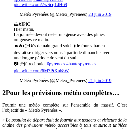
pic.twitter.com/7wScq1dH69
— Météo Pyrénées (@Meteo_Pyrenees)
23 juin 2019
🌅🙌PIC
Hier matin,
La journée devrait rester nuageuse avec des pluies
orageuses ce matin.
🔥🔥👉Dès demain grand soleil☀️le four saharien
devrait se diriger vers nous à partir de dimanche avec
une longue période de vent du sud
📷 @jf_rechoulet
#pyrenees
#hautespyrenees
pic.twitter.com/6M3PtXnb8W
— Météo Pyrénées (@Meteo_Pyrenees)
21 juin 2019
2
Pour les prévisions météo complètes…
Fournir une météo complète sur l’ensemble du massif. C’est
l’objectif de « Météo Pyrénées ».
«
Le postulat de départ était de fournir aux usagers et visiteurs de la
chaîne des prévisions météo accessibles à tous et surtout unifiées