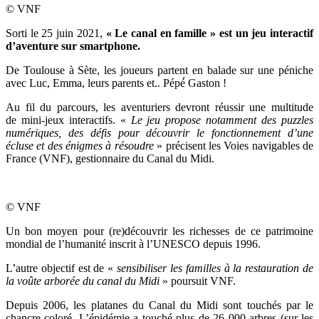
© VNF
Sorti le 25 juin 2021,
« Le canal en famille » est un jeu interactif
d’aventure sur smartphone.
De Toulouse à Sète, les joueurs partent en balade sur une péniche
avec Luc, Emma, leurs parents et.. Pépé́ Gaston !
Au fil du parcours, les aventuriers devront réussir une multitude
de mini-jeux interactifs. «
Le jeu propose
notamment des puzzles
numériques, des défis pour découvrir le fonctionnement d’une
écluse et des énigmes à résoudre
» précisent les Voies navigables de
France (VNF), gestionnaire du Canal du Midi.
© VNF
Un bon moyen pour (re)découvrir les richesses de ce patrimoine
mondial de l’humanité inscrit à l’UNESCO depuis 1996.
L’autre objectif est de «
sensibiliser les familles à la restauration de
la voûte arborée du canal du Midi
» poursuit VNF.
Depuis 2006, les platanes du Canal du Midi sont touchés par le
chancre coloré. L’épidémie a touché plus de 26 000 arbres (sur les