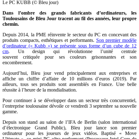
Le PC KUBB (© Bleu jour)
Dans l’ombre des grands fabricants d’ordinateurs, les
Toulousains de Bleu Jour tracent au fil des années, leur propre
chemin.
Depuis 2014, la PME réinvente
le secteur du PC en concevant des
produits compacts, esthétiques et performants.
Son premier modèle
d’ordinateur (« Kubb ») se présente sous forme d’un cube de 12
cm
. Un design qui
révolutionne l’unité centrale
souvent critiquée pour ses couleurs grisonnantes et son
encombrement.
Aujourd’hui, Bleu jour vend principalement aux entreprises et
affiche un chiffre d’affaire de 10 millions d’euros (2019). Par
ailleurs, tous ses produits sont assemblés en France
.
Une belle
réussite à l’heure de la mondialisation.
Pour continuer à se développer dans un secteur très concurrentiel,
l’entreprise toulousaine dévoile ce vendredi 3 septembre sa nouvelle
gamme.
Depuis son stand au salon de
l’IFA de Berlin (salon international
d’électronique Grand Public), Bleu jour lance son premier
ordinateur pour les joueurs de jeux vidéos. Baptisé « Move
Ultimate », ce mini PC ultra-performant (Processeur Intel Core de