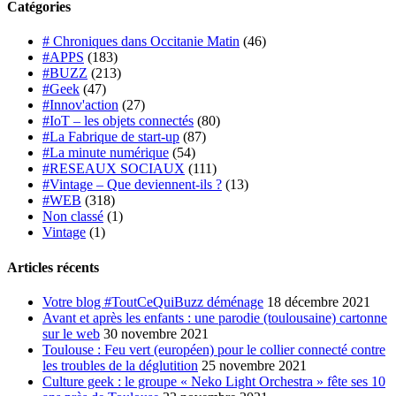
Catégories
# Chroniques dans Occitanie Matin
(46)
#APPS
(183)
#BUZZ
(213)
#Geek
(47)
#Innov'action
(27)
#IoT – les objets connectés
(80)
#La Fabrique de start-up
(87)
#La minute numérique
(54)
#RESEAUX SOCIAUX
(111)
#Vintage – Que deviennent-ils ?
(13)
#WEB
(318)
Non classé
(1)
Vintage
(1)
Articles récents
Votre blog #ToutCeQuiBuzz déménage
18 décembre 2021
Avant et après les enfants : une parodie (toulousaine) cartonne
sur le web
30 novembre 2021
Toulouse : Feu vert (européen) pour le collier connecté contre
les troubles de la déglutition
25 novembre 2021
Culture geek : le groupe « Neko Light Orchestra » fête ses 10