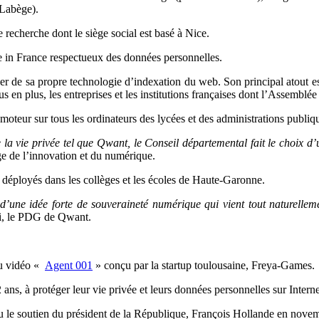
Labège).
e recherche dont le siège social est basé à Nice.
e in France respectueux des données personnelles.
 de sa propre technologie d’indexation du web. Son principal atout est d
s en plus, les entreprises et les institutions françaises dont l’Assemblée
le moteur sur tous les ordinateurs des lycées et des administrations publi
a vie privée tel que Qwant, le Conseil départemental fait le choix d’u
e de l’innovation et du numérique.
t déployés dans les collèges et les écoles de Haute-Garonne.
 d’une idée forte de souveraineté numérique qui vient tout naturelle
i, le PDG de Qwant.
eu vidéo «
Agent 001
» conçu par la startup toulousaine, Freya-Games.
ns, à protéger leur vie privée et leurs données personnelles sur Interne
çu le soutien du président de la République, François Hollande en nove