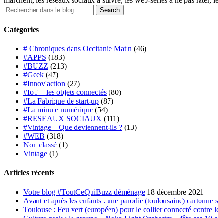
marchent, les réseaux sociaux à suivre, les web-séries à ne pas rater, l
Catégories
# Chroniques dans Occitanie Matin
(46)
#APPS
(183)
#BUZZ
(213)
#Geek
(47)
#Innov'action
(27)
#IoT – les objets connectés
(80)
#La Fabrique de start-up
(87)
#La minute numérique
(54)
#RESEAUX SOCIAUX
(111)
#Vintage – Que deviennent-ils ?
(13)
#WEB
(318)
Non classé
(1)
Vintage
(1)
Articles récents
Votre blog #ToutCeQuiBuzz déménage
18 décembre 2021
Avant et après les enfants : une parodie (toulousaine) cartonne 
Toulouse : Feu vert (européen) pour le collier connecté contre le