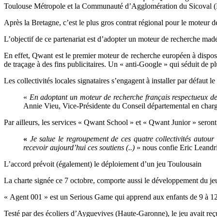
Toulouse Métropole et la Communauté d’Agglomération du Sicoval (
Après la Bretagne, c’est le plus gros contrat régional pour le moteur d
L’objectif de ce partenariat est d’adopter un moteur de recherche mad
En effet, Qwant
est le premier moteur de recherche européen à disposer
de traçage à des fins publicitaires. Un « anti-Google » qui séduit de plu
Les collectivités locales signataires s’engagent à installer par défaut 
«
En adoptant un moteur de recherche français respectueux de l
Annie Vieu, Vice-Présidente du Conseil départemental en charg
Par ailleurs, les services « Qwant School » et « Qwant Junior » seron
«
Je salue le regroupement de ces quatre collectivités autour
recevoir aujourd’hui ces soutiens (..)
» nous confie Eric
Leandr
L’accord prévoit (également) le déploiement d’un jeu Toulousain
La charte signée ce 7 octobre, comporte aussi le développement du j
« Agent 001 » est un Serious Game qui apprend aux enfants de 9 à 12 a
Testé par des écoliers d’Ayguevives (Haute-Garonne), le jeu avait re