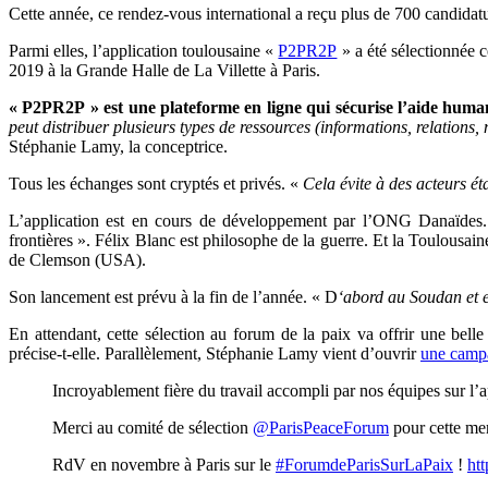
Cette année, ce rendez-vous international a reçu plus de 700 candidat
Parmi elles, l’application toulousaine «
P2PR2P
» a été sélectionnée 
2019 à la Grande Halle de La Villette à Paris.
« P2PR2P » est une plateforme en ligne qui sécurise l’aide human
peut distribuer plusieurs types de ressources (informations, relations,
Stéphanie Lamy, la conceptrice.
Tous les échanges sont cryptés et privés. «
Cela évite à des acteurs ét
L’application est en cours de développement par l’ONG Danaïdes. 
frontières ». Félix Blanc est philosophe de la guerre. Et la Toulousa
de Clemson (USA).
Son lancement est prévu à la fin de l’année. « D
‘abord au Soudan et 
En attendant, cette sélection au forum de la paix va offrir une belle
précise-t-elle. Parallèlement, Stéphanie Lamy vient d’ouvrir
une camp
Incroyablement fière du travail accompli par nos équipes sur l’
Merci au comité de sélection
@ParisPeaceForum
pour cette mer
RdV en novembre à Paris sur le
#ForumdeParisSurLaPaix
!
ht