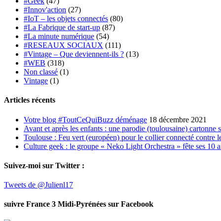
#Geek
(47)
#Innov'action
(27)
#IoT – les objets connectés
(80)
#La Fabrique de start-up
(87)
#La minute numérique
(54)
#RESEAUX SOCIAUX
(111)
#Vintage – Que deviennent-ils ?
(13)
#WEB
(318)
Non classé
(1)
Vintage
(1)
Articles récents
Votre blog #ToutCeQuiBuzz déménage
18 décembre 2021
Avant et après les enfants : une parodie (toulousaine) cartonne 
Toulouse : Feu vert (européen) pour le collier connecté contre le
Culture geek : le groupe « Neko Light Orchestra » fête ses 10 
Suivez-moi sur Twitter :
Tweets de @Julienl17
suivre France 3 Midi-Pyrénées sur Facebook