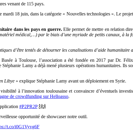
ures venant de 115 pays.
ce mardi 18 juin, dans la catégorie « Nouvelles technologies ». Le proj
itaire dans les pays en guerre.
Elle permet de mettre en relation dire
 matériel médical,…) par le biais d’une myriade de petits canaux, à la fo
atiques d’être tentés de détourner les canalisations d’aide humanitaire a
Basée à Toulouse, l’association a été fondée en 2017 par Dr. Félix 
ine Stéphanie Lamy a déjà mené plusieurs opérations humanitaires. Ils so
en Libye
» explique Stéphanie Lamy avant un déploiement en Syrie.
 visibilité à l’innovation toulousaine et convaincre d’éventuels investi
agne de crowdfunding sur Helloasso
.
application
#P2PR2P
🍾🙌
veilleuse opportunité de showcaser notre outil.
tps://t.co/i0G1Vyvg6F