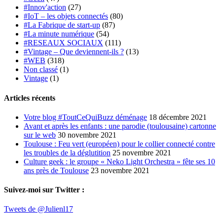
#Innov'action
(27)
#IoT – les objets connectés
(80)
#La Fabrique de start-up
(87)
#La minute numérique
(54)
#RESEAUX SOCIAUX
(111)
#Vintage – Que deviennent-ils ?
(13)
#WEB
(318)
Non classé
(1)
Vintage
(1)
Articles récents
Votre blog #ToutCeQuiBuzz déménage
18 décembre 2021
Avant et après les enfants : une parodie (toulousaine) cartonne
sur le web
30 novembre 2021
Toulouse : Feu vert (européen) pour le collier connecté contre
les troubles de la déglutition
25 novembre 2021
Culture geek : le groupe « Neko Light Orchestra » fête ses 10
ans près de Toulouse
23 novembre 2021
Suivez-moi sur Twitter :
Tweets de @Julienl17