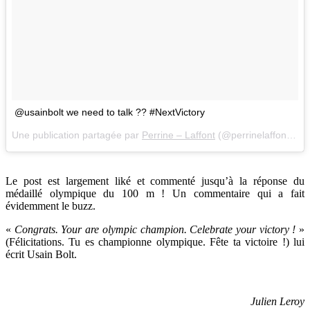
@usainbolt we need to talk ?? #NextVictory
Une publication partagée par
Perrine – Laffont
(@perrinelaffont) le
Le post est largement liké et commenté jusqu’à la réponse du
médaillé olympique du 100 m ! Un commentaire qui a fait
évidemment le buzz.
«
Congrats. Your are olympic champion. Celebrate your victory !
»
(Félicitations. Tu es championne olympique. Fête ta victoire !) lui
écrit Usain Bolt.
Julien Leroy