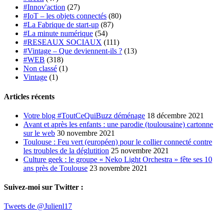
#Innov'action
(27)
#IoT – les objets connectés
(80)
#La Fabrique de start-up
(87)
#La minute numérique
(54)
#RESEAUX SOCIAUX
(111)
#Vintage – Que deviennent-ils ?
(13)
#WEB
(318)
Non classé
(1)
Vintage
(1)
Articles récents
Votre blog #ToutCeQuiBuzz déménage
18 décembre 2021
Avant et après les enfants : une parodie (toulousaine) cartonne
sur le web
30 novembre 2021
Toulouse : Feu vert (européen) pour le collier connecté contre
les troubles de la déglutition
25 novembre 2021
Culture geek : le groupe « Neko Light Orchestra » fête ses 10
ans près de Toulouse
23 novembre 2021
Suivez-moi sur Twitter :
Tweets de @Julienl17