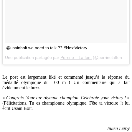
@usainbolt we need to talk ?? #NextVictory
Une publication partagée par
Perrine – Laffont
(@perrinelaffont) le
Le post est largement liké et commenté jusqu’à la réponse du
médaillé olympique du 100 m ! Un commentaire qui a fait
évidemment le buzz.
«
Congrats. Your are olympic champion. Celebrate your victory !
»
(Félicitations. Tu es championne olympique. Fête ta victoire !) lui
écrit Usain Bolt.
Julien Leroy