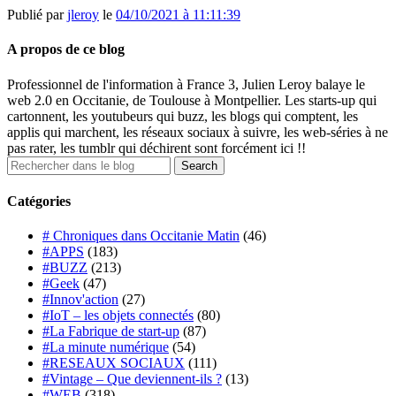
Publié par
jleroy
le
04/10/2021 à 11:11:39
A propos de ce blog
Professionnel de l'information à France 3, Julien Leroy balaye le
web 2.0 en Occitanie, de Toulouse à Montpellier. Les starts-up qui
cartonnent, les youtubeurs qui buzz, les blogs qui comptent, les
applis qui marchent, les réseaux sociaux à suivre, les web-séries à ne
pas rater, les tumblr qui déchirent sont forcément ici !!
Catégories
# Chroniques dans Occitanie Matin
(46)
#APPS
(183)
#BUZZ
(213)
#Geek
(47)
#Innov'action
(27)
#IoT – les objets connectés
(80)
#La Fabrique de start-up
(87)
#La minute numérique
(54)
#RESEAUX SOCIAUX
(111)
#Vintage – Que deviennent-ils ?
(13)
#WEB
(318)