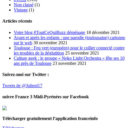
Non classé
(1)
Vintage
(1)
Articles récents
Votre blog #ToutCeQuiBuzz déménage
18 décembre 2021
Avant et après les enfants : une parodie (toulousaine) cartonne
sur le web
30 novembre 2021
Toulouse : Feu vert (européen) pour le collier connecté contre
les troubles de la déglutition
25 novembre 2021
Culture geek : le groupe « Neko Light Orchestra » fête ses 10
ans près de Toulouse
23 novembre 2021
Suivez-moi sur Twitter :
Tweets de @Julienl17
suivre France 3 Midi-Pyrénées sur Facebook
Télécharger gratuitement l’application franceinfo