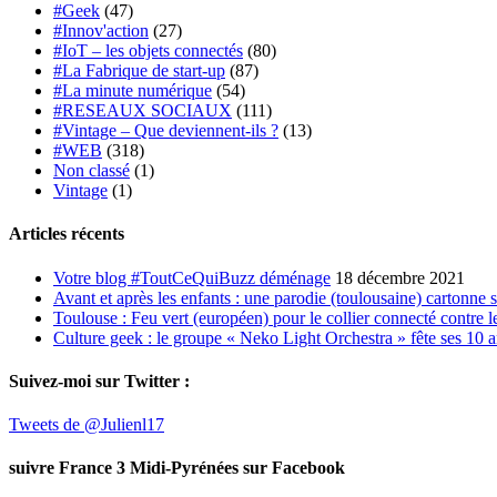
#Geek
(47)
#Innov'action
(27)
#IoT – les objets connectés
(80)
#La Fabrique de start-up
(87)
#La minute numérique
(54)
#RESEAUX SOCIAUX
(111)
#Vintage – Que deviennent-ils ?
(13)
#WEB
(318)
Non classé
(1)
Vintage
(1)
Articles récents
Votre blog #ToutCeQuiBuzz déménage
18 décembre 2021
Avant et après les enfants : une parodie (toulousaine) cartonne 
Toulouse : Feu vert (européen) pour le collier connecté contre le
Culture geek : le groupe « Neko Light Orchestra » fête ses 10 
Suivez-moi sur Twitter :
Tweets de @Julienl17
suivre France 3 Midi-Pyrénées sur Facebook