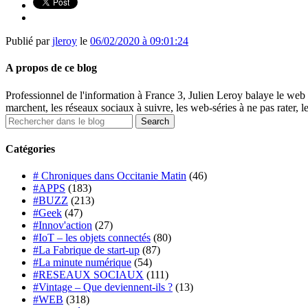
Publié par
jleroy
le
06/02/2020 à 09:01:24
A propos de ce blog
Professionnel de l'information à France 3, Julien Leroy balaye le web 
marchent, les réseaux sociaux à suivre, les web-séries à ne pas rater, l
Catégories
# Chroniques dans Occitanie Matin
(46)
#APPS
(183)
#BUZZ
(213)
#Geek
(47)
#Innov'action
(27)
#IoT – les objets connectés
(80)
#La Fabrique de start-up
(87)
#La minute numérique
(54)
#RESEAUX SOCIAUX
(111)
#Vintage – Que deviennent-ils ?
(13)
#WEB
(318)