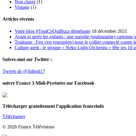
Non classé
(1)
Vintage
(1)
Articles récents
Votre blog #ToutCeQuiBuzz déménage
18 décembre 2021
Avant et après les enfants : une parodie (toulousaine) cartonne 
Toulouse : Feu vert (européen) pour le collier connecté contre le
Culture geek : le groupe « Neko Light Orchestra » fête ses 10 
Suivez-moi sur Twitter :
Tweets de @Julienl17
suivre France 3 Midi-Pyrénées sur Facebook
Télécharger gratuitement l’application franceinfo
Télécharger
© 2026 France Télévisions