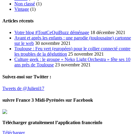
Non classé
(1)
Vintage
(1)
Articles récents
Votre blog #ToutCeQuiBuzz déménage
18 décembre 2021
Avant et après les enfants : une parodie (toulousaine) cartonne
sur le web
30 novembre 2021
Toulouse : Feu vert (européen) pour le collier connecté contre
les troubles de la déglutition
25 novembre 2021
Culture geek : le groupe « Neko Light Orchestra » fête ses 10
ans près de Toulouse
23 novembre 2021
Suivez-moi sur Twitter :
Tweets de @Julienl17
suivre France 3 Midi-Pyrénées sur Facebook
Télécharger gratuitement l’application franceinfo
Télécharger