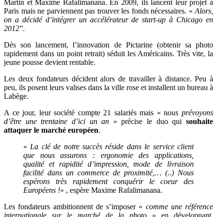
Martin et Maxime Rafalimanana. En 2009, ils lancent leur projet à
Paris mais ne parviennent pas trouver les fonds nécessaires. «
Alors,
on a décidé d’intégrer un accélérateur de start-up à Chicago en
2012″
.
Dès son lancement, l’innovation de Pictarine (obtenir sa photo
rapidement dans un point retrait) séduit les Américains. Très vite, la
jeune pousse devient rentable.
Les deux fondateurs décident alors de travailler à distance. Peu à
peu, ils posent leurs valises dans la ville rose et installent un bureau à
Labège.
A ce jour, leur société compte 21 salariés mais « n
ous prévoyons
d’être une trentaine d’ici un an
» précise le duo qui
souhaite
attaquer le marché européen
.
«
La clé de notre succès réside dans le service client
que nous assurons : ergonomie des applications,
qualité et rapidité d’impression, mode de livraison
facilité dans un commerce de proximité,… (..) Nous
espérons très rapidement conquérir le coeur des
Européens !
« , espère Maxime Rafalimanana.
Les fondateurs ambitionnent de s’imposer «
comme une référence
internationale sur le marché de la photo
» en développant,