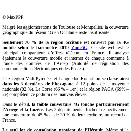
© MaxPPP
Malgré les agglomérations de Toulouse et Montpellier, la couverture
géographique du réseau 4G en Occitanie reste insuffisante.
Seulement 70 % de la région occitane est couvert par la 4G
mobile selon le baromètre 2019
Zone5G
.
Ce site web est le
principal comparateur d’offres télécom en France. Il analyse
également la couverture mobile et internet de chaque commune à
l’aide des données de l’Arcep (
Autorité de régulation des
communications électroniques et des Postes).
L’ex-région Midi-Pyrénées et Languedoc-Roussillon
se classe ainsi
dans les 3 dernières de l’hexagone
, à 12 points de la moyenne
nationale (82 %). La Corse (66 % – 1er ) et la région PACA (69% –
2e) complètent ce podium des mauvais élèves.
Dans le détail,
la faible couverture 4G touche particulièrement
l’Ariège et la Lozère.
Les 2 départements affichent respectivement
une couverture de 45 % et de 39 % de leur territoire, un record en
France.
Le seul lot de consolation provient de l’Hérault
. Même si la