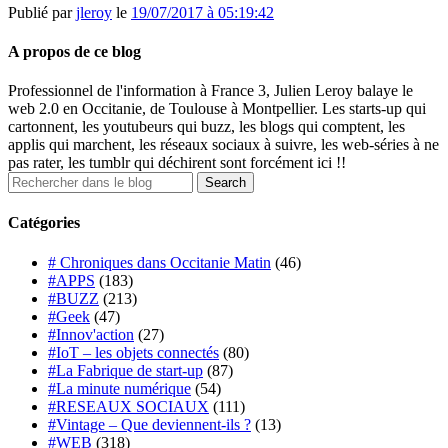
Publié par
jleroy
le
19/07/2017 à 05:19:42
A propos de ce blog
Professionnel de l'information à France 3, Julien Leroy balaye le
web 2.0 en Occitanie, de Toulouse à Montpellier. Les starts-up qui
cartonnent, les youtubeurs qui buzz, les blogs qui comptent, les
applis qui marchent, les réseaux sociaux à suivre, les web-séries à ne
pas rater, les tumblr qui déchirent sont forcément ici !!
Catégories
# Chroniques dans Occitanie Matin
(46)
#APPS
(183)
#BUZZ
(213)
#Geek
(47)
#Innov'action
(27)
#IoT – les objets connectés
(80)
#La Fabrique de start-up
(87)
#La minute numérique
(54)
#RESEAUX SOCIAUX
(111)
#Vintage – Que deviennent-ils ?
(13)
#WEB
(318)