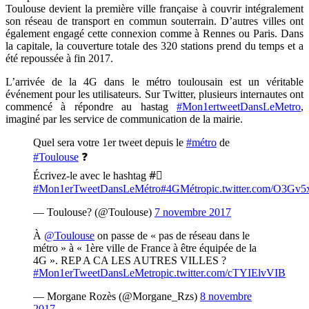
Toulouse devient la première ville française à couvrir intégralement
son réseau de transport en commun souterrain. D’autres villes ont
également engagé cette connexion comme à Rennes ou Paris. Dans
la capitale, la couverture totale des 320 stations prend du temps et a
été repoussée à fin 2017.
L’arrivée de la 4G dans le métro toulousain est un véritable
événement pour les utilisateurs. Sur Twitter, plusieurs internautes ont
commencé à répondre au hastag
#Mon1ertweetDansLeMetro
,
imaginé par les service de communication de la mairie.
Quel sera votre 1er tweet depuis le
#métro
de
#Toulouse
❓
Écrivez-le avec le hashtag #⃣
#Mon1erTweetDansLeMétro
#4GMétro
pic.twitter.com/O3G
— Toulouse? (@Toulouse)
7 novembre 2017
À
@Toulouse
on passe de « pas de réseau dans le
métro » à « 1ère ville de France à être équipée de la
4G ». REP A CA LES AUTRES VILLES ?
#Mon1erTweetDansLeMetro
pic.twitter.com/cTYIElvVIB
— Morgane Rozès (@Morgane_Rzs)
8 novembre
2017