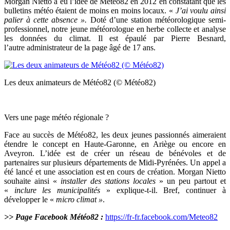
Morgan Nietto
a eu l’idée de
Météo82 en 2012 en constatant que les
bulletins météo étaient de moins en moins locaux. «
J’ai voulu ainsi
palier à cette absence ».
Doté d’une station météorologique semi-
professionnel, notre jeune météorologue en herbe collecte et analyse
les données du climat. Il est épaulé par Pierre Besnard,
l’autre administrateur de la page âgé de 17 ans.
Les deux animateurs de Météo82 (© Météo82)
Vers une page météo régionale ?
Face au succès de Météo82, les deux jeunes
passionnés
aimeraient
étendre le concept en Haute-Garonne, en Ariège ou encore en
Aveyron. L’idée est de créer un réseau de bénévoles et de
partenaires sur plusieurs départements de Midi-Pyrénées. Un appel a
été lancé et une association est en cours de création. Morgan
Nietto
souhaite ainsi «
installer des stations locales
» un peu partout et
«
inclure les municipalités
» explique-t-il. Bref, continuer à
développer le «
micro climat »
.
>> Page Facebook Météo82 :
https://fr-fr.facebook.com/Meteo82