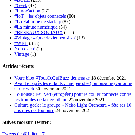
#Geek
(47)
#Innov'action
(27)
#IoT – les objets connectés
(80)
#La Fabrique de start-up
(87)
#La minute numérique
(54)
#RESEAUX SOCIAUX
(111)
#Vintage – Que deviennent-ils ?
(13)
#WEB
(318)
Non classé
(1)
Vintage
(1)
Articles récents
Votre blog #ToutCeQuiBuzz déménage
18 décembre 2021
Avant et après les enfants : une parodie (toulousaine) cartonne
sur le web
30 novembre 2021
Toulouse : Feu vert (européen) pour le collier connecté contre
les troubles de la déglutition
25 novembre 2021
Culture geek : le groupe « Neko Light Orchestra » fête ses 10
ans près de Toulouse
23 novembre 2021
Suivez-moi sur Twitter :
Tweets de @Julienl17