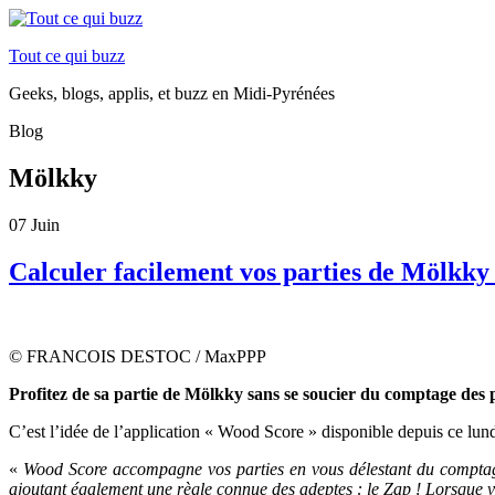
Tout ce qui buzz
Geeks, blogs, applis, et buzz en Midi-Pyrénées
Blog
Mölkky
07
Juin
Calculer facilement vos parties de Mölkky 
© FRANCOIS DESTOC / MaxPPP
Profitez de sa partie de Mölkky sans se soucier du comptage des p
C’est l’idée de l’application « Wood Score » disponible depuis ce lund
«
Wood Score accompagne vos parties en vous délestant du comptage 
ajoutant également une règle connue des adeptes : le Zap ! Lorsque vou