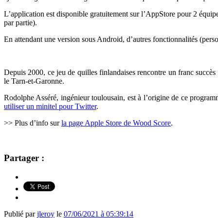
L’application est disponible gratuitement sur l’AppStore pour 2 équip
par partie).
En attendant une version sous Android, d’autres fonctionnalités (personn
Depuis
2000, ce jeu de quilles finlandaises rencontre un franc succè
le Tarn-et-Garonne.
Rodolphe Asséré, ingénieur toulousain, est à l’origine de ce program
utiliser un minitel pour Twitter
.
>> Plus d’info sur
la page Apple Store de Wood Score
.
Partager :
Publié par
jleroy
le
07/06/2021 à 05:39:14