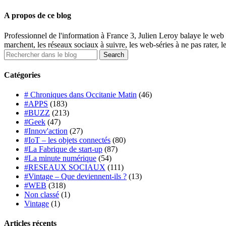
A propos de ce blog
Professionnel de l'information à France 3, Julien Leroy balaye le web 
marchent, les réseaux sociaux à suivre, les web-séries à ne pas rater, l
Catégories
# Chroniques dans Occitanie Matin
(46)
#APPS
(183)
#BUZZ
(213)
#Geek
(47)
#Innov'action
(27)
#IoT – les objets connectés
(80)
#La Fabrique de start-up
(87)
#La minute numérique
(54)
#RESEAUX SOCIAUX
(111)
#Vintage – Que deviennent-ils ?
(13)
#WEB
(318)
Non classé
(1)
Vintage
(1)
Articles récents