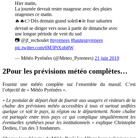
Hier matin,
La journée devrait rester nuageuse avec des pluies
orageuses ce matin.
🔥🔥👉Dès demain grand soleil☀️le four saharien
devrait se diriger vers nous à partir de dimanche avec
une longue période de vent du sud
📷 @jf_rechoulet
#pyrenees
#hautespyrenees
pic.twitter.com/6M3PtXnb8W
— Météo Pyrénées (@Meteo_Pyrenees)
21 juin 2019
2
Pour les prévisions météo complètes…
Fournir une météo complète sur l’ensemble du massif. C’est
l’objectif de « Météo Pyrénées ».
«
Le postulat de départ était de fournir aux usagers et visiteurs de la
chaîne des prévisions météo accessibles à tous et surtout unifiées
quelque ce soit le pays, la région ou le département. Notre chaîne
est partagée entre trois pays ce qui complique singulièrement les
éventuelles synthèses pour les institutionnels
» explique Christophe
Dedieu, l’un des 3 fondateurs.