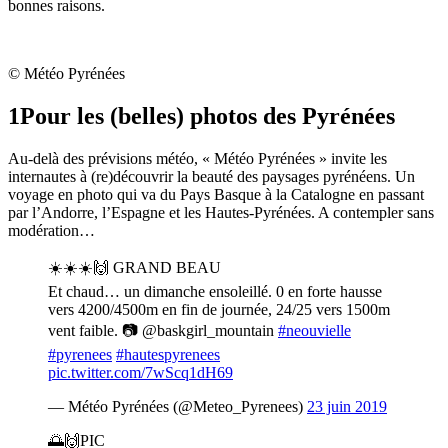
bonnes raisons.
© Météo Pyrénées
1
Pour les (belles) photos des Pyrénées
Au-delà des prévisions météo, « Météo Pyrénées » invite les
internautes à (re)découvrir la beauté des paysages pyrénéens. Un
voyage en photo qui va du Pays Basque à la Catalogne en passant
par l’Andorre, l’Espagne et les Hautes-Pyrénées. A contempler sans
modération…
☀️☀️☀️🙌 GRAND BEAU
Et chaud… un dimanche ensoleillé. 0 en forte hausse
vers 4200/4500m en fin de journée, 24/25 vers 1500m
vent faible. 📷 @baskgirl_mountain
#neouvielle
#pyrenees
#hautespyrenees
pic.twitter.com/7wScq1dH69
— Météo Pyrénées (@Meteo_Pyrenees)
23 juin 2019
🌅🙌PIC