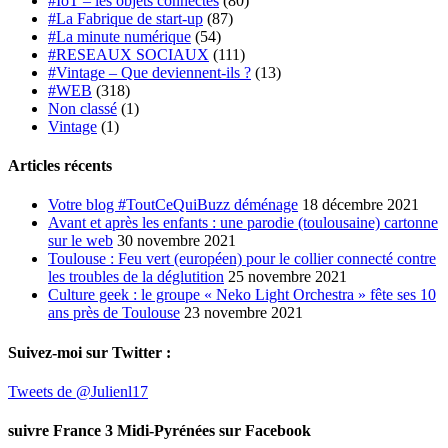
#IoT – les objets connectés
(80)
#La Fabrique de start-up
(87)
#La minute numérique
(54)
#RESEAUX SOCIAUX
(111)
#Vintage – Que deviennent-ils ?
(13)
#WEB
(318)
Non classé
(1)
Vintage
(1)
Articles récents
Votre blog #ToutCeQuiBuzz déménage
18 décembre 2021
Avant et après les enfants : une parodie (toulousaine) cartonne
sur le web
30 novembre 2021
Toulouse : Feu vert (européen) pour le collier connecté contre
les troubles de la déglutition
25 novembre 2021
Culture geek : le groupe « Neko Light Orchestra » fête ses 10
ans près de Toulouse
23 novembre 2021
Suivez-moi sur Twitter :
Tweets de @Julienl17
suivre France 3 Midi-Pyrénées sur Facebook