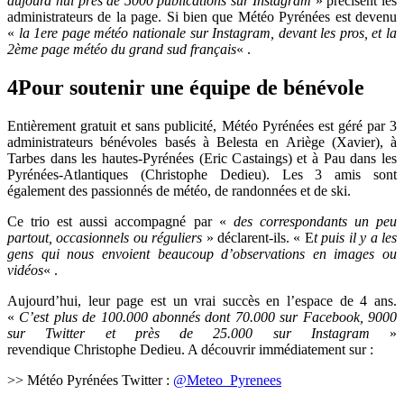
aujourd’hui près de 5000 publications sur Instagram
» précisent les
administrateurs de la page. Si bien que Météo Pyrénées est devenu
«
la 1ere page météo nationale sur Instagram, devant les pros, et la
2ème page météo du grand sud français
« .
4
Pour soutenir une équipe de bénévole
Entièrement gratuit et sans publicité, Météo Pyrénées est géré par 3
administrateurs bénévoles basés à Belesta en Ariège (Xavier), à
Tarbes dans les hautes-Pyrénées (Eric Castaings) et à Pau dans les
Pyrénées-Atlantiques (Christophe Dedieu). Les 3 amis sont
également des passionnés de météo, de randonnées et de ski.
Ce trio est aussi accompagné par «
des correspondants un peu
partout, occasionnels ou réguliers
» déclarent-ils. « E
t puis il y a les
gens qui nous envoient beaucoup d’observations en images ou
vidéos
« .
Aujourd’hui, leur page est un vrai succès en l’espace de 4 ans.
«
C’est plus de 100.000 abonnés dont 70.000 sur Facebook, 9000
sur Twitter et près de 25.000 sur Instagram
»
revendique Christophe Dedieu. A découvrir immédiatement sur :
>> Météo Pyrénées Twitter :
@Meteo_Pyrenees