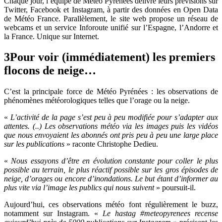
Chaque jour, l’équipe de Météo Pyrénées délivre leurs prévisions sur
Twitter, Facebook et Instagram, à partir des données en Open Data
de Météo France. Parallèlement, le site web propose un réseau de
webcams et un service Inforoute unifié sur l’Espagne, l’Andorre et
la France. Unique sur Internet.
3
Pour voir (immédiatement) les premiers
flocons de neige…
C’est la principale force de Météo Pyrénées : les observations de
phénomènes météorologiques telles que l’orage ou la neige.
«
L’activité de la page s’est peu à peu modifiée pour s’adapter aux
attentes. (..) Les observations météo via les images puis les vidéos
que nous envoyaient les abonnés ont pris peu à peu une large place
sur les publications
» raconte Christophe Dedieu.
«
Nous essayons d’être en évolution constante pour coller le plus
possible au terrain, le plus réactif possible sur les gros épisodes de
neige, d’orages ou encore d’inondations. Le but étant d’informer au
plus vite via l’image les publics qui nous suivent
» poursuit-il.
Aujourd’hui, ces observations météo font régulièrement le buzz,
notamment sur Instagram. «
Le hastag #meteopyrenees recense