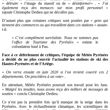
«
détruire
» l’image du massif ou de «
désinformer
« . «
J’ai
également reçu des menaces sur mon profil personnel
»
rajoute Christophe Dedieu qui ne décolère pas.
D’autant plus que certaines critiques sont postées par «
gens qui
tiennent des commerces ou qui travaillent dans ces stations
» assure-
t-il.
«
C’est complément surréaliste. Nous ne sommes pas
l’office de Tourisme des Pyrénées
» estime le
cofondateur basé à Pau.
Face à ce déferlement de critiques, l’équipe de Météo Pyrénées
a décidé de ne plus couvrir l’actualité les stations de ski des
Hautes-Pyrénées et de l’Ariège.
«
On verra ensuite en juin 2020 si l’on revient couvrir ces 2
départements. On procédera à un vote
« .
En attendant,
Météo Pyrénées poursuit son travail pour les fans.
«
Malgré les insultes, nous avons reçu des milliers de messages de
soutie
n » conclu Christophe Dedieu.
Ce n’est pas la première fois qu’il manque de la neige dans les
Pyrénées. Avec le
réchauffement climatique, les scientifiques de