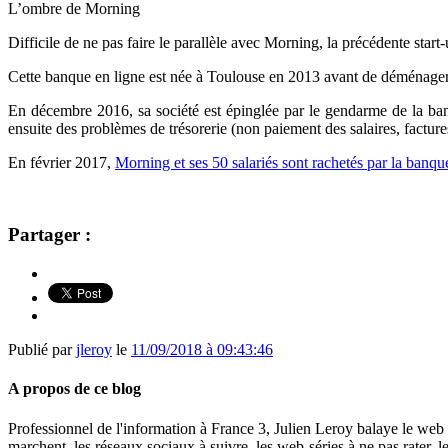
L’ombre de Morning
Difficile de ne pas faire le parallèle avec Morning, la précédente start
Cette banque en ligne est née à Toulouse en 2013 avant de déménager d
En décembre 2016, sa société est épinglée par le gendarme de la ban
ensuite des problèmes de trésorerie (non paiement des salaires, factur
En février 2017,
Morning et ses 50 salariés sont rachetés par la banqu
Partager :
Publié par
jleroy
le
11/09/2018 à 09:43:46
A propos de ce blog
Professionnel de l'information à France 3, Julien Leroy balaye le web 
marchent, les réseaux sociaux à suivre, les web-séries à ne pas rater, l