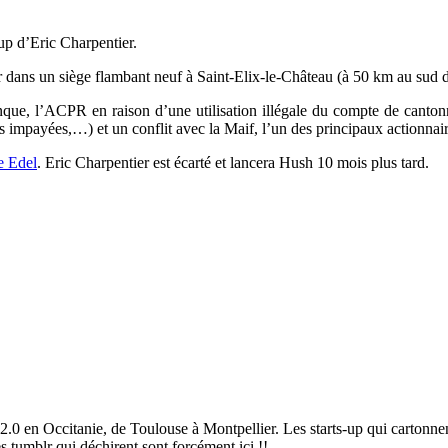
-up d’Eric Charpentier.
ans un siège flambant neuf à Saint-Elix-le-Château (à 50 km au sud de 
que, l’ACPR en raison d’une utilisation illégale du compte de canton
es impayées,…) et un conflit avec la Maif, l’un des principaux actionnair
e Edel
. Eric Charpentier est écarté et lancera Hush 10 mois plus tard.
2.0 en Occitanie, de Toulouse à Montpellier. Les starts-up qui cartonnen
es tumblr qui déchirent sont forcément ici !!