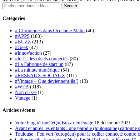
Catégories
# Chroniques dans Occitanie Matin
(46)
#APPS
(183)
#BUZZ
(213)
#Geek
(47)
#Innov'action
(27)
#IoT – les objets connectés
(80)
#La Fabrique de start-up
(87)
#La minute numérique
(54)
#RESEAUX SOCIAUX
(111)
#Vintage – Que deviennent-ils ?
(13)
#WEB
(318)
Non classé
(1)
Vintage
(1)
Articles récents
Votre blog #ToutCeQuiBuzz déménage
18 décembre 2021
Avant et après les enfants : une parodie (toulousaine) cartonne 
Toulouse : Feu vert (européen) pour le collier connecté contre le
Culture geek : le groupe « Neko Light Orchestra » fête ses 10 