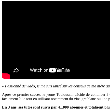
«
Passionné de vidéo, je me suis lancé sur les conseils de ma mère qu
Après ce premier succès, le jeune Toulousain décide de continuer à
facilement ?, le tout en utilisant notamment du vinaigre blanc ou une 
En 3 ans, ses tutos sont suivis par 41.000 abonnés et totalisent plu