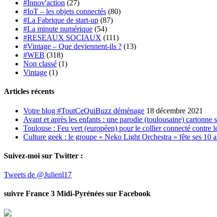
#Innov'action
(27)
#IoT – les objets connectés
(80)
#La Fabrique de start-up
(87)
#La minute numérique
(54)
#RESEAUX SOCIAUX
(111)
#Vintage – Que deviennent-ils ?
(13)
#WEB
(318)
Non classé
(1)
Vintage
(1)
Articles récents
Votre blog #ToutCeQuiBuzz déménage
18 décembre 2021
Avant et après les enfants : une parodie (toulousaine) cartonne 
Toulouse : Feu vert (européen) pour le collier connecté contre le
Culture geek : le groupe « Neko Light Orchestra » fête ses 10 
Suivez-moi sur Twitter :
Tweets de @Julienl17
suivre France 3 Midi-Pyrénées sur Facebook