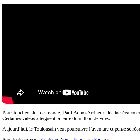
Pour toucher plus de monde, Paul Adam-Arribeux décline égalemen
Certaines vidéos atteignent la barre du million de vues.
Aujourd’hui, le Toulousain veut poursuivre l’aventure et pense se réo
Pour le découvrir :
Sa chaine YouTube « Trop Facile »