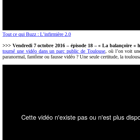
Tout ce qui Buzz : L’infirmière 2.0
>>> Vendredi 7 octobre 2016 – épisode 18 – « La balançoire « h
tourné une vidéo dans un parc public de Toulouse
,
où l’on voit un
paranormal, fantôme ou fausse vidéo ? Une seule certitude, la toulousa