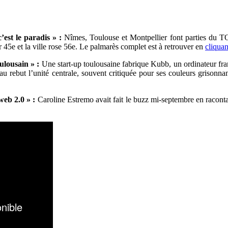
est le paradis » :
Nîmes, Toulouse et Montpellier font parties du TO
 45e et la ville rose 56e. Le palmarès complet est à retrouver en
cliquan
lousain » :
Une start-up toulousaine fabrique Kubb, un ordinateur fr
u rebut l’
unité centrale, souvent critiquée pour ses couleurs grisonn
web 2.0 » :
Caroline Estremo avait fait le buzz mi-septembre en raconta