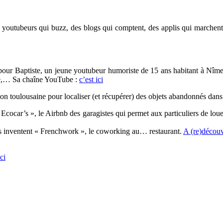
s youtubeurs qui buzz, des blogs qui comptent, des applis qui marchent
our Baptiste, un jeune youtubeur humoriste de 15 ans habitant à Nîmes
cée,… Sa chaîne YouTube :
c’est ici
on toulousaine pour localiser (et récupérer) des objets abandonnés dans
Ecocar’s », le Airbnb des garagistes qui permet aux particuliers de louer 
inventent « Frenchwork », le coworking au… restaurant.
A (re)découvr
ci