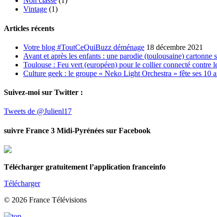
Non classé
(1)
Vintage
(1)
Articles récents
Votre blog #ToutCeQuiBuzz déménage
18 décembre 2021
Avant et après les enfants : une parodie (toulousaine) cartonne 
Toulouse : Feu vert (européen) pour le collier connecté contre le
Culture geek : le groupe « Neko Light Orchestra » fête ses 10 
Suivez-moi sur Twitter :
Tweets de @Julienl17
suivre France 3 Midi-Pyrénées sur Facebook
Télécharger gratuitement l’application franceinfo
Télécharger
© 2026 France Télévisions