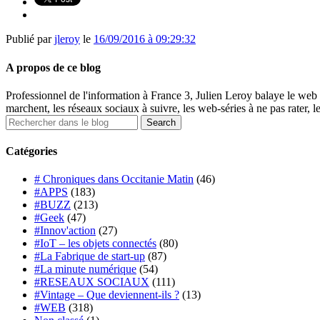
Publié par
jleroy
le
16/09/2016 à 09:29:32
A propos de ce blog
Professionnel de l'information à France 3, Julien Leroy balaye le web 
marchent, les réseaux sociaux à suivre, les web-séries à ne pas rater, l
Catégories
# Chroniques dans Occitanie Matin
(46)
#APPS
(183)
#BUZZ
(213)
#Geek
(47)
#Innov'action
(27)
#IoT – les objets connectés
(80)
#La Fabrique de start-up
(87)
#La minute numérique
(54)
#RESEAUX SOCIAUX
(111)
#Vintage – Que deviennent-ils ?
(13)
#WEB
(318)