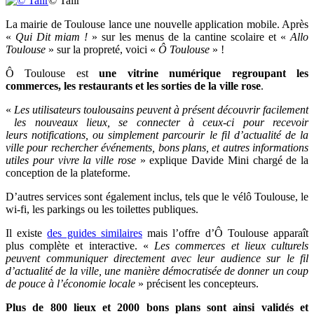
© Talir
La mairie de Toulouse lance une nouvelle application mobile. Après
«
Qui Dit miam !
» sur les menus de la cantine scolaire et «
Allo
Toulouse
» sur la propreté, voici «
Ô Toulouse
» !
Ô Toulouse
est
une vitrine numérique regroupant les
commerces, les restaurants et les sorties de la ville rose
.
«
Les utilisateurs toulousains peuvent à présent découvrir facilement
les nouveaux lieux, se connecter à ceux-ci pour recevoir
leurs notifications, ou simplement parcourir le fil d’actualité de la
ville pour rechercher événements, bons plans, et autres informations
utiles pour vivre la ville rose
» explique
Davide Mini chargé de la
conception de la plateforme.
D’autres services sont également inclus,
tels que le vélô Toulouse, le
wi-fi, les parkings ou les toilettes publiques.
Il existe
des guides similaires
mais l’offre d’Ô Toulouse apparaît
plus complète et interactive. «
Les commerces et lieux culturels
peuvent communiquer directement avec leur audience sur le fil
d’actualité de la ville, une manière démocratisée de donner un coup
de pouce à l’économie locale
» précisent les concepteurs.
Plus de 800 lieux et 2000 bons plans sont ainsi validés et