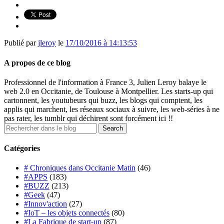
Publié par
jleroy
le
17/10/2016 à 14:13:53
A propos de ce blog
Professionnel de l'information à France 3, Julien Leroy balaye le
web 2.0 en Occitanie, de Toulouse à Montpellier. Les starts-up qui
cartonnent, les youtubeurs qui buzz, les blogs qui comptent, les
applis qui marchent, les réseaux sociaux à suivre, les web-séries à ne
pas rater, les tumblr qui déchirent sont forcément ici !!
Catégories
# Chroniques dans Occitanie Matin
(46)
#APPS
(183)
#BUZZ
(213)
#Geek
(47)
#Innov'action
(27)
#IoT – les objets connectés
(80)
#La Fabrique de start-up
(87)