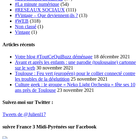
#La minute numérique
(54)
#RESEAUX SOCIAUX
(111)
#Vintage – Que deviennent-ils ?
(13)
#WEB
(318)
Non classé
(1)
Vintage
(1)
Articles récents
Votre blog #ToutCeQuiBuzz déménage
18 décembre 2021
Avant et après les enfants : une parodie (toulousaine) cartonne
sur le web
30 novembre 2021
Toulouse : Feu vert (européen) pour le collier connecté contre
les troubles de la déglutition
25 novembre 2021
Culture geek : le groupe « Neko Light Orchestra » fête ses 10
ans près de Toulouse
23 novembre 2021
Suivez-moi sur Twitter :
Tweets de @Julienl17
suivre France 3 Midi-Pyrénées sur Facebook