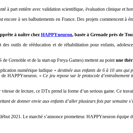
té à part entière avec validation scientifique, évaluation clinique et hom
 encore à ses balbutiements en France. Des projets commencent à émerg
apprête à naître chez
HAPPYneuron
, basée à Grenade près de Tou
 des outils de rééducation et de réhabilitation pour enfants, adolesce
de Grenoble et de la start-up Freya Games) mettent au point
une thér
application numérique ludique «
destinée aux enfants de 6 à 10 ans qui p
EO de HAPPYneuron. «
Ce jeu repose sur le protocole d’entraînement i
eur vitesse de lecture, ce DTx prend la forme d’un serious game. Ce trav
tant de donner envie aux enfants d’aller plusieurs fois par semaine s’en
r début 2021. Le marché s’annonce prometteur.
HAPPYneuron équipe déj