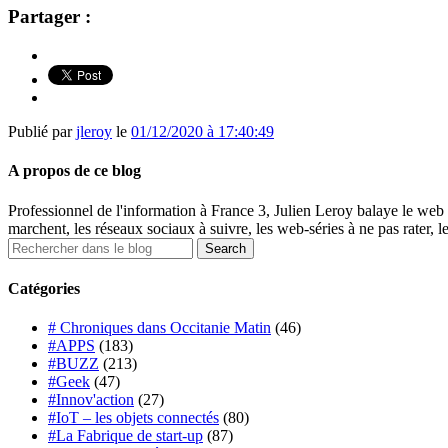
Partager :
Publié par
jleroy
le
01/12/2020 à 17:40:49
A propos de ce blog
Professionnel de l'information à France 3, Julien Leroy balaye le web 
marchent, les réseaux sociaux à suivre, les web-séries à ne pas rater, l
Catégories
# Chroniques dans Occitanie Matin
(46)
#APPS
(183)
#BUZZ
(213)
#Geek
(47)
#Innov'action
(27)
#IoT – les objets connectés
(80)
#La Fabrique de start-up
(87)