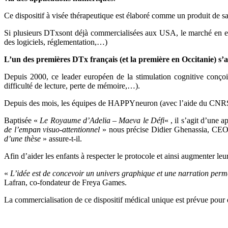
Ce dispositif à visée thérapeutique est élaboré comme un produit de san
Si plusieurs
DTx
sont déjà commercialisées aux USA, le marché en est
des logiciels, réglementation,…)
L’un des premières DTx français (et la première en Occitanie) s’
Depuis 2000, ce leader européen
de la stimulation cognitive conçoit
difficulté de lecture, perte de mémoire,…).
Depuis des mois, les équipes de HAPPYneuron (avec l’aide du CNRS 
Baptisée «
Le Royaume d’Adelia – Maeva le Défi
« , il s’agit d’une 
de l’empan visuo-attentionnel
» nous précise Didier Ghenassia, C
d’une thèse
» assure-t-il.
Afin d’aider les enfants à respecter le protocole et ainsi augmenter l
«
L’idée est de concevoir un univers graphique et une narration permet
Lafran, co-fondateur de Freya Games.
La commercialisation de ce dispositif médical unique est prévue pou