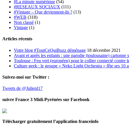
#La minute numérique
(54)
#RESEAUX SOCIAUX
(111)
#Vintage – Que deviennent-ils ?
(13)
#WEB
(318)
Non classé
(1)
Vintage
(1)
Articles récents
Votre blog #ToutCeQuiBuzz déménage
18 décembre 2021
Avant et après les enfants : une parodie (toulousaine) cartonne 
Toulouse : Feu vert (européen) pour le collier connecté contre le
Culture geek : le groupe « Neko Light Orchestra » fête ses 10 
Suivez-moi sur Twitter :
Tweets de @Julienl17
suivre France 3 Midi-Pyrénées sur Facebook
Télécharger gratuitement l’application franceinfo