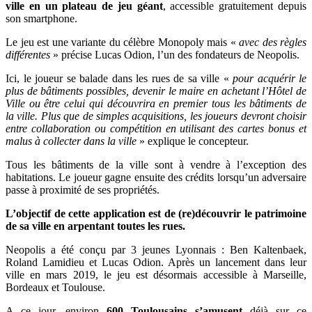
ville en un plateau de jeu géant
, accessible gratuitement depuis
son smartphone.
Le jeu est une variante du célèbre Monopoly mais «
avec des
règles
différentes
» précise Lucas Odion, l’un des fondateurs de Neopolis.
Ici, le joueur se balade dans les rues de sa ville «
pour acquérir le
plus de bâtiments possibles, devenir le maire en achetant l’Hôtel de
Ville ou être celui qui découvrira en premier tous les bâtiments de
la ville. Plus que de simples acquisitions, les joueurs devront choisir
entre collaboration ou compétition en utilisant des cartes bonus et
malus à collecter dans la ville
» explique le concepteur.
Tous les bâtiments de la ville sont à vendre à l’exception des
habitations. Le joueur gagne ensuite des crédits lorsqu’un adversaire
passe à proximité de ses propriétés.
L’objectif de cette application est de (re)découvrir le patrimoine
de sa ville en arpentant toutes les rues.
Neopolis a été conçu par 3 jeunes Lyonnais :
Ben Kaltenbaek,
Roland Lamidieu et Lucas Odion. Après un lancement dans leur
ville en mars 2019, le jeu est désormais accessible à Marseille,
Bordeaux et Toulouse.
A ce jour, environ
600 Toulousains s’amusent
déjà sur ce