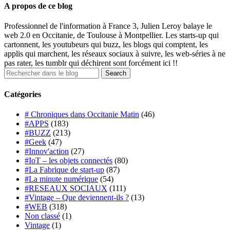
A propos de ce blog
Professionnel de l'information à France 3, Julien Leroy balaye le
web 2.0 en Occitanie, de Toulouse à Montpellier. Les starts-up qui
cartonnent, les youtubeurs qui buzz, les blogs qui comptent, les
applis qui marchent, les réseaux sociaux à suivre, les web-séries à ne
pas rater, les tumblr qui déchirent sont forcément ici !!
Catégories
# Chroniques dans Occitanie Matin
(46)
#APPS
(183)
#BUZZ
(213)
#Geek
(47)
#Innov'action
(27)
#IoT – les objets connectés
(80)
#La Fabrique de start-up
(87)
#La minute numérique
(54)
#RESEAUX SOCIAUX
(111)
#Vintage – Que deviennent-ils ?
(13)
#WEB
(318)
Non classé
(1)
Vintage
(1)