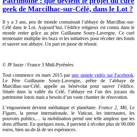
Patrimoine : que devient le projet du curé
geek de Marcilhac-sur-Célé, dans le Lot ?
Il y a 3 ans, peu de monde connaissait l’abbaye de Marcilhac-sur-
Célé dans le Lot. Aujourd’hui, l’édifice religieux est connu dans le
monde entier grâce au père Guillaume Soury-Lavergne. Ce curé
trentenaire multiplie les buzz et les initiatives pour récolter des fonds
et sauver son abbaye. Un pari en passe de réussir.
© JP Jauze / France 3 Midi-Pyrénées
Tout commence en mars 2015 par
une simple vidéo sur Facebook
.
Le Père Guillaume Soury-Lavergne, prêtre de l’abbaye de
Marcilhac-sur-Célé, appelle au bénévolat pour sauver l’édifice.
Située dans la vallée du Celé, l’abbaye est l’un des joyaux du
patrimoine lotois mais a besoin d’un vaste chantier de rénovation.
L’engouement devient médiatique et planétaire.
France 2, M6, Le
Figaro
, la presse internationale, le Vatican, les internautes, les
pouvoirs publics,… la mobilisation prend une telle ampleur que les
dons affluent. En quelques mois, il parvient à récolter plus de 90.000
euros, bien au-de-là de ses espérances.