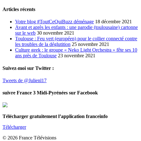
Articles récents
Votre blog #ToutCeQuiBuzz déménage
18 décembre 2021
Avant et après les enfants : une parodie (toulousaine) cartonne
sur le web
30 novembre 2021
Toulouse : Feu vert (européen) pour le collier connecté contre
les troubles de la déglutition
25 novembre 2021
Culture geek : le groupe « Neko Light Orchestra » fête ses 10
ans près de Toulouse
23 novembre 2021
Suivez-moi sur Twitter :
Tweets de @Julienl17
suivre France 3 Midi-Pyrénées sur Facebook
Télécharger gratuitement l’application franceinfo
Télécharger
© 2026 France Télévisions