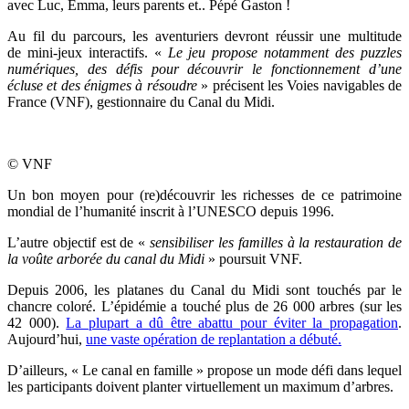
avec Luc, Emma, leurs parents et.. Pépé́ Gaston !
Au fil du parcours, les aventuriers devront réussir une multitude
de mini-jeux interactifs. «
Le jeu propose
notamment des puzzles
numériques, des défis pour découvrir le fonctionnement d’une
écluse et des énigmes à résoudre
» précisent les Voies navigables de
France (VNF), gestionnaire du Canal du Midi.
© VNF
Un bon moyen pour (re)découvrir les richesses de ce patrimoine
mondial de l’humanité inscrit à l’UNESCO depuis 1996.
L’autre objectif est de «
sensibiliser les familles à la restauration de
la voûte arborée du canal du Midi
» poursuit VNF.
Depuis 2006, les platanes du Canal du Midi sont touchés par le
chancre coloré. L’épidémie a touché plus de 26 000 arbres (sur les
42 000).
La plupart a dû être abattu pour éviter la propagation
.
Aujourd’hui,
une vaste opération de replantation a débuté.
D’ailleurs, « Le canal en famille » propose un mode défi dans lequel
les participants doivent planter virtuellement un maximum d’arbres.