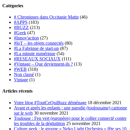
Catégories
# Chroniques dans Occitanie Matin
(46)
#APPS
(183)
#BUZZ
(213)
#Geek
(47)
#Innov'action
(27)
#IoT – les objets connectés
(80)
#La Fabrique de start-up
(87)
#La minute numérique
(54)
#RESEAUX SOCIAUX
(111)
#Vintage – Que deviennent-ils ?
(13)
#WEB
(318)
Non classé
(1)
Vintage
(1)
Articles récents
Votre blog #ToutCeQuiBuzz déménage
18 décembre 2021
Avant et après les enfants : une parodie (toulousaine) cartonne
sur le web
30 novembre 2021
Toulouse : Feu vert (européen) pour le collier connecté contre
les troubles de la déglutition
25 novembre 2021
Culture geek : le groupe « Neko Light Orchestra » fête ses 10