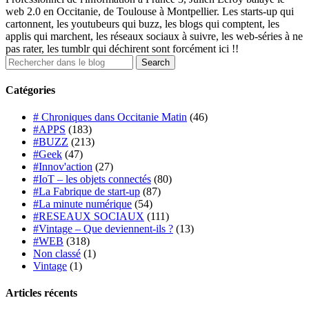
web 2.0 en Occitanie, de Toulouse à Montpellier. Les starts-up qui
cartonnent, les youtubeurs qui buzz, les blogs qui comptent, les
applis qui marchent, les réseaux sociaux à suivre, les web-séries à ne
pas rater, les tumblr qui déchirent sont forcément ici !!
Catégories
# Chroniques dans Occitanie Matin
(46)
#APPS
(183)
#BUZZ
(213)
#Geek
(47)
#Innov'action
(27)
#IoT – les objets connectés
(80)
#La Fabrique de start-up
(87)
#La minute numérique
(54)
#RESEAUX SOCIAUX
(111)
#Vintage – Que deviennent-ils ?
(13)
#WEB
(318)
Non classé
(1)
Vintage
(1)
Articles récents