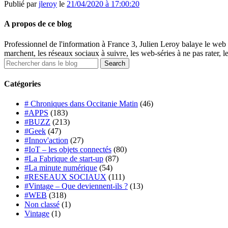
Publié par
jleroy
le
21/04/2020 à 17:00:20
A propos de ce blog
Professionnel de l'information à France 3, Julien Leroy balaye le web 
marchent, les réseaux sociaux à suivre, les web-séries à ne pas rater, l
Catégories
# Chroniques dans Occitanie Matin
(46)
#APPS
(183)
#BUZZ
(213)
#Geek
(47)
#Innov'action
(27)
#IoT – les objets connectés
(80)
#La Fabrique de start-up
(87)
#La minute numérique
(54)
#RESEAUX SOCIAUX
(111)
#Vintage – Que deviennent-ils ?
(13)
#WEB
(318)
Non classé
(1)
Vintage
(1)