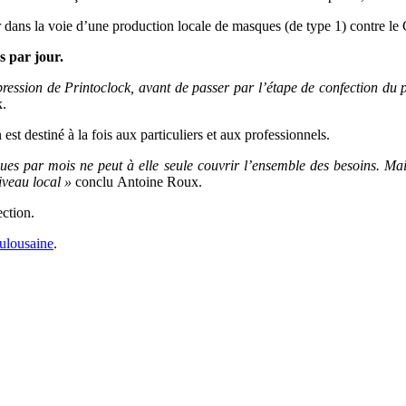
dans la voie d’une production locale de masques (de type 1) contre le
s par jour.
mpression de Printoclock, avant de passer par l’étape de confection du p
k.
st destiné à la fois
aux particuliers et aux professionnels.
es par mois ne peut à elle seule couvrir l’ensemble des besoins. Mais
iveau local »
conclu Antoine Roux.
ection.
toulousaine
.