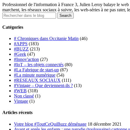
Professionnel de l'information à France 3, Julien Leroy balaye le web 
marchent, les réseaux sociaux à suivre, les web-séries à ne pas rater, l
Catégories
# Chroniques dans Occitanie Matin
(46)
#APPS
(183)
#BUZZ
(213)
#Geek
(47)
#Innov'action
(27)
#IoT – les objets connectés
(80)
#La Fabrique de start-up
(87)
#La minute numérique
(54)
#RESEAUX SOCIAUX
(111)
#Vintage – Que deviennent-ils ?
(13)
#WEB
(318)
Non classé
(1)
Vintage
(1)
Articles récents
Votre blog #ToutCeQuiBuzz déménage
18 décembre 2021
Avant et après les enfants : une parodie (toulousaine) cartonne 