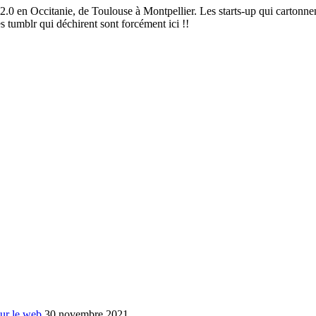
2.0 en Occitanie, de Toulouse à Montpellier. Les starts-up qui cartonnen
es tumblr qui déchirent sont forcément ici !!
sur le web
30 novembre 2021