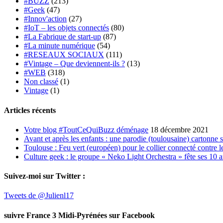
#BUZZ
(213)
#Geek
(47)
#Innov'action
(27)
#IoT – les objets connectés
(80)
#La Fabrique de start-up
(87)
#La minute numérique
(54)
#RESEAUX SOCIAUX
(111)
#Vintage – Que deviennent-ils ?
(13)
#WEB
(318)
Non classé
(1)
Vintage
(1)
Articles récents
Votre blog #ToutCeQuiBuzz déménage
18 décembre 2021
Avant et après les enfants : une parodie (toulousaine) cartonne 
Toulouse : Feu vert (européen) pour le collier connecté contre le
Culture geek : le groupe « Neko Light Orchestra » fête ses 10 
Suivez-moi sur Twitter :
Tweets de @Julienl17
suivre France 3 Midi-Pyrénées sur Facebook