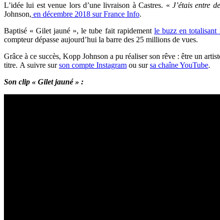
L’idée lui est venue lors d’une livraison à
Castres. «
J’étais entre 
Johnson,
en décembre 2018 sur France Info
.
Baptisé « Gilet jauné », le tube fait rapidement
le buzz en totalisan
compteur dépasse aujourd’hui la barre des 25 millions de vues.
Grâce à ce succès,
Kopp Johnson a pu réaliser son rêve : être un artis
titre.
A suivre sur
son compte Instagram
ou sur
sa chaîne YouTube
.
Son clip « Gilet jauné » :