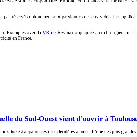
iétés de sûreté aéroportuaire. En fonction du succès, la formation se
sont pas réservés uniquement aux passionnés de jeux vidéo.
Les applica
neau. Exemples avec la
VR de
Revinax appliquée aux chirurgiens ou l
ricité en France.
tuelle du Sud-Ouest vient d’ouvrir à Toulous
e douzaine est apparue ces trois dernières années. L’une des plus grande