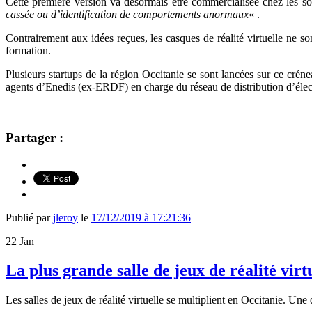
Cette première version va désormais être commercialisée chez les soc
cassée ou d’identification de comportements anormaux
« .
Contrairement aux idées reçues, les casques de réalité virtuelle ne 
formation.
Plusieurs startups de la région Occitanie se sont lancées sur ce cré
agents d’Enedis (ex-ERDF) en charge du réseau de distribution d’élect
Partager :
Publié par
jleroy
le
17/12/2019 à 17:21:36
22
Jan
La plus grande salle de jeux de réalité vir
Les salles de jeux de réalité virtuelle se multiplient en Occitanie. Un