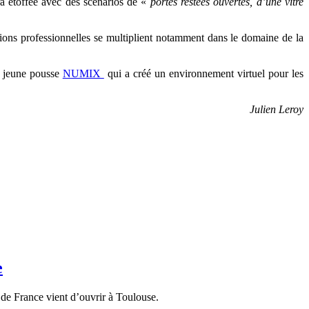
ra étoffée avec des scénarios de «
portes restées ouvertes, d’une vitre
tions professionnelles se multiplient notamment dans le domaine de la
a jeune pousse
NUMIX
qui a créé un environnement virtuel pour les
Julien Leroy
e
s de France vient d’ouvrir à Toulouse.