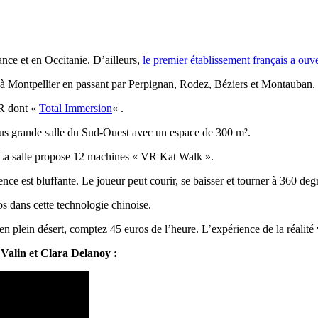
rance et en Occitanie. D’ailleurs,
le premier établissement français a ouv
e à Montpellier en passant par Perpignan, Rodez, Béziers et Montauban.
VR dont «
Total Immersion
« .
plus grande salle du Sud-Ouest avec un espace de 300 m².
. La salle propose 12 machines « VR Kat Walk ».
ence est bluffante. Le joueur peut courir, se baisser et tourner à 360 de
os dans cette technologie chinoise.
 plein désert, comptez 45 euros de l’heure. L’expérience de la réalité vi
e Valin et Clara Delanoy :