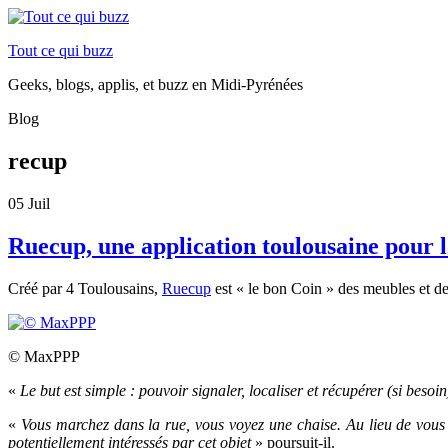
Tout ce qui buzz
Geeks, blogs, applis, et buzz en Midi-Pyrénées
Blog
recup
05
Juil
Ruecup, une application toulousaine pour l
Créé par 4 Toulousains,
Ruecup
est « le bon Coin » des meubles et des 
© MaxPPP
«
Le but est simple : pouvoir signaler, localiser et récupérer (si besoin)
«
Vous marchez dans la rue, vous voyez une chaise. Au lieu de vous dir
potentiellement intéressés par cet objet
» poursuit-il.