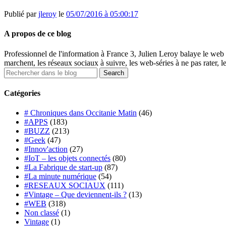
Publié par
jleroy
le
05/07/2016 à 05:00:17
A propos de ce blog
Professionnel de l'information à France 3, Julien Leroy balaye le web 
marchent, les réseaux sociaux à suivre, les web-séries à ne pas rater, l
Catégories
# Chroniques dans Occitanie Matin
(46)
#APPS
(183)
#BUZZ
(213)
#Geek
(47)
#Innov'action
(27)
#IoT – les objets connectés
(80)
#La Fabrique de start-up
(87)
#La minute numérique
(54)
#RESEAUX SOCIAUX
(111)
#Vintage – Que deviennent-ils ?
(13)
#WEB
(318)
Non classé
(1)
Vintage
(1)