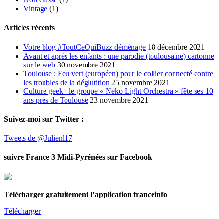
Vintage
(1)
Articles récents
Votre blog #ToutCeQuiBuzz déménage
18 décembre 2021
Avant et après les enfants : une parodie (toulousaine) cartonne
sur le web
30 novembre 2021
Toulouse : Feu vert (européen) pour le collier connecté contre
les troubles de la déglutition
25 novembre 2021
Culture geek : le groupe « Neko Light Orchestra » fête ses 10
ans près de Toulouse
23 novembre 2021
Suivez-moi sur Twitter :
Tweets de @Julienl17
suivre France 3 Midi-Pyrénées sur Facebook
Télécharger gratuitement l’application franceinfo
Télécharger