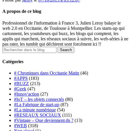
A propos de ce blog
Professionnel de l'information à France 3, Julien Leroy balaye le
web 2.0 en Occitanie, de Toulouse à Montpellier. Les starts-up qui
cartonnent, les youtubeurs qui buzz, les blogs qui comptent, les
applis qui marchent, les réseaux sociaux à suivre, les web-séries à ne
pas rater, les tumblr qui déchirent sont forcément ici !!
Catégories
# Chroniques dans Occitanie Matin
(46)
#APPS
(183)
#BUZZ
(213)
#Geek
(47)
#Innov'action
(27)
#IoT – les objets connectés
(80)
#La Fabrique de start-up
(87)
#La minute numérique
(54)
#RESEAUX SOCIAUX
(111)
#Vintage – Que deviennent-ils ?
(13)
#WEB
(318)
Non classé
(1)