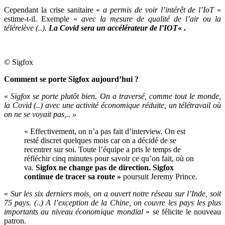
Cependant la crise sanitaire «
a permis de voir l’intérêt de l’IoT
»
estime-t-il. Exemple «
avec la mesure de qualité de l’air ou la
télérelève (..).
La Covid sera un accélérateur de l’IOT
« .
© Sigfox
Comment se porte Sigfox aujourd’hui ?
«
Sigfox se porte plutôt bien. On a traversé, comme tout le monde,
la Covid (..) avec une activité économique réduite, un télétravail où
on ne se voyait pas,.. »
« Effectivement, on n’a pas fait d’interview. On est
resté discret quelques mois car on a décidé de se
recentrer sur soi. Toute l’équipe a pris le temps de
réfléchir cinq minutes pour savoir ce qu’on fait, où on
va.
Sigfox ne change pas de direction. Sigfox
continue de tracer sa route »
poursuit Jeremy Prince.
«
Sur les six derniers mois, on a ouvert notre réseau sur l’Inde, soit
75 pays. (..) A l’exception de la Chine, on couvre les pays les plus
importants au niveau économique mondial
» se félicite le nouveau
patron.