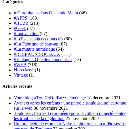
Catégories
# Chroniques dans Occitanie Matin
(46)
#APPS
(183)
#BUZZ
(213)
#Geek
(47)
#Innov'action
(27)
#IoT – les objets connectés
(80)
#La Fabrique de start-up
(87)
#La minute numérique
(54)
#RESEAUX SOCIAUX
(111)
#Vintage – Que deviennent-ils ?
(13)
#WEB
(318)
Non classé
(1)
Vintage
(1)
Articles récents
Votre blog #ToutCeQuiBuzz déménage
18 décembre 2021
Avant et après les enfants : une parodie (toulousaine) cartonne
sur le web
30 novembre 2021
Toulouse : Feu vert (européen) pour le collier connecté contre
les troubles de la déglutition
25 novembre 2021
Culture geek : le groupe « Neko Light Orchestra » fête ses 10
ans près de Toulouse
23 novembre 2021