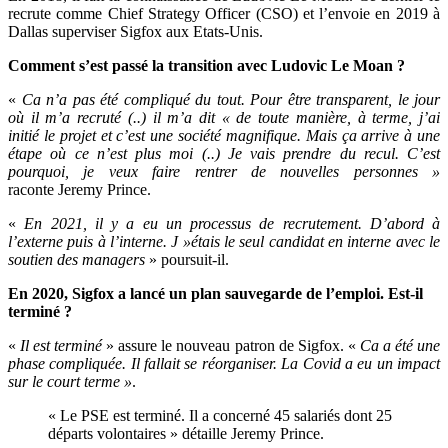
recrute comme Chief Strategy Officer (CSO) et l’envoie en 2019 à
Dallas superviser Sigfox aux Etats-Unis.
Comment s’est passé la transition avec Ludovic Le Moan ?
«
Ca n’a pas été compliqué du tout. Pour être transparent, le jour
où il m’a recruté (..) il m’a dit « de toute manière, à terme, j’ai
initié le projet et c’est une société magnifique. Mais ça arrive à une
étape où ce n’est plus moi (..) Je vais prendre du recul. C’est
pourquoi, je veux faire rentrer de nouvelles personnes »
raconte Jeremy Prince.
«
En 2021, il y a eu un processus de recrutement. D’abord à
l’externe puis à l’interne. J »étais le seul candidat en interne avec le
soutien des managers
» poursuit-il.
En 2020, Sigfox a lancé un plan sauvegarde de l’emploi. Est-il
terminé ?
«
Il est terminé
» assure le nouveau patron de Sigfox. «
Ca a été une
phase compliquée. Il fallait se réorganiser. La Covid a eu un impact
sur le court terme »
.
« Le PSE est terminé. Il a concerné 45 salariés dont 25
départs volontaires » détaille Jeremy Prince.