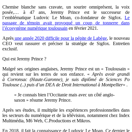
Chemise blanche sans cravate, un sourire omniprésent, la voix
posée,… à 47 ans, Jeremy Prince est le successeur de
l’emblématique Ludovic Le Moan, co-fondateur de Sigfox.
Le
passage de témoin avait provoqué un coup de tonnerre dans
l’écosystème numérique toulousain
en février 2021.
Après
une année 2020 difficile pour la pépite de Labège
, le nouveau
CEO veut rassurer et préciser la stratégie de Sigfox. Entretien
exclusif.
Qui est Jeremy Prince ?
Malgré ses origines anglaises, Jeremy Prince est un « Toulousain »
qui revient sur les terres de son enfance. «
Après avoir grandi
à
Corronsac (Haute-Garonne), je suis diplômé de
Sciences Po
Toulouse (..) puis d’un DEA de Droit International à Montpellier
« .
« Je connais bien l’Occitanie mais avec un côté anglo-
saxon » résume Jeremy Prince.
Après ses études, il multiplie les expériences professionnelles dans
les secteurs du numérique et de la télévision, notamment chez Index
Multimédia, M6 Web, C.Productions et Mikros.
En 2018, il fait la connaissance de Ludovic Le Moan. Ce dernier le