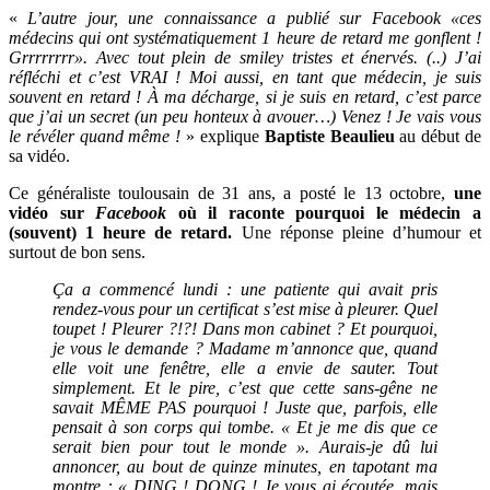
«
L’autre jour, une connaissance a publié sur Facebook «ces
médecins qui ont systématiquement 1 heure de retard me gonflent !
Grrrrrrrr». Avec tout plein de smiley tristes et énervés. (..) J’ai
réfléchi et c’est VRAI ! Moi aussi, en tant que médecin, je suis
souvent en retard ! À ma décharge, si je suis en retard, c’est parce
que j’ai un secret (un peu honteux à avouer…) Venez ! Je vais vous
le révéler quand même !
» explique
Baptiste Beaulieu
au début de
sa vidéo.
Ce généraliste toulousain de 31 ans, a posté le 13 octobre,
une
vidéo sur
Facebook
où il raconte pourquoi le médecin a
(souvent)
1 heure de retard.
Une réponse pleine d’humour et
surtout de bon sens.
Ça a commencé lundi : une patiente qui avait pris
rendez-vous pour un certificat s’est mise à pleurer. Quel
toupet ! Pleurer ?!?! Dans mon cabinet ? Et pourquoi,
je vous le demande ? Madame m’annonce que, quand
elle voit une fenêtre, elle a envie de sauter. Tout
simplement. Et le pire, c’est que cette sans-gêne ne
savait MÊME PAS pourquoi ! Juste que, parfois, elle
pensait à son corps qui tombe. « Et je me dis que ce
serait bien pour tout le monde ». Aurais-je dû lui
annoncer, au bout de quinze minutes, en tapotant ma
montre : « DING ! DONG ! Je vous ai écoutée, mais