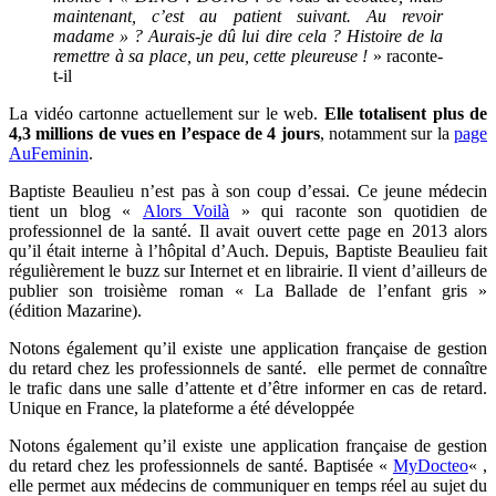
maintenant, c’est au patient suivant. Au revoir
madame » ? Aurais-je dû lui dire cela ? Histoire de la
remettre à sa place, un peu, cette pleureuse !
» raconte-
t-il
La vidéo cartonne actuellement sur le web.
Elle totalisent plus de
4,3 millions de vues en l’espace de 4 jours
, notamment sur la
page
AuFeminin
.
Baptiste Beaulieu n’est pas à son coup d’essai. Ce jeune médecin
tient un blog «
Alors Voilà
» qui raconte son quotidien de
professionnel de la santé. Il avait ouvert cette page en 2013 alors
qu’il était interne à l’hôpital d’Auch. Depuis,
Baptiste Beaulieu fait
régulièrement le buzz sur Internet et en librairie. Il vient d’ailleurs de
publier son troisième roman « La Ballade de l’enfant gris »
(édition
Mazarine).
Notons également qu’il existe une application française de gestion
du retard chez les professionnels de santé. elle permet de connaître
le trafic dans une salle d’attente et d’être informer en cas de retard.
Unique en France, la plateforme a été développée
Notons également qu’il existe une application française de gestion
du retard chez les professionnels de santé. Baptisée «
MyDocteo
« ,
elle permet aux médecins de communiquer en temps réel au sujet du