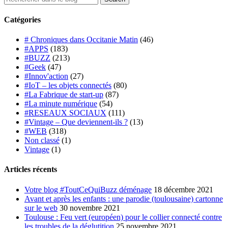
Catégories
# Chroniques dans Occitanie Matin
(46)
#APPS
(183)
#BUZZ
(213)
#Geek
(47)
#Innov'action
(27)
#IoT – les objets connectés
(80)
#La Fabrique de start-up
(87)
#La minute numérique
(54)
#RESEAUX SOCIAUX
(111)
#Vintage – Que deviennent-ils ?
(13)
#WEB
(318)
Non classé
(1)
Vintage
(1)
Articles récents
Votre blog #ToutCeQuiBuzz déménage
18 décembre 2021
Avant et après les enfants : une parodie (toulousaine) cartonne
sur le web
30 novembre 2021
Toulouse : Feu vert (européen) pour le collier connecté contre
les troubles de la déglutition
25 novembre 2021