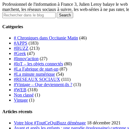
Professionnel de l'information à France 3, Julien Leroy balaye le web 
marchent, les réseaux sociaux à suivre, les web-séries à ne pas rater, l
Catégories
# Chroniques dans Occitanie Matin
(46)
#APPS
(183)
#BUZZ
(213)
#Geek
(47)
#Innov'action
(27)
#IoT – les objets connectés
(80)
#La Fabrique de start-up
(87)
#La minute numérique
(54)
#RESEAUX SOCIAUX
(111)
#Vintage – Que deviennent-ils ?
(13)
#WEB
(318)
Non classé
(1)
Vintage
(1)
Articles récents
Votre blog #ToutCeQuiBuzz déménage
18 décembre 2021
Avant et après les enfants : une parodie (toulousaine) cartonne 