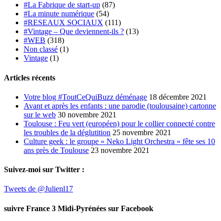
#La Fabrique de start-up
(87)
#La minute numérique
(54)
#RESEAUX SOCIAUX
(111)
#Vintage – Que deviennent-ils ?
(13)
#WEB
(318)
Non classé
(1)
Vintage
(1)
Articles récents
Votre blog #ToutCeQuiBuzz déménage
18 décembre 2021
Avant et après les enfants : une parodie (toulousaine) cartonne
sur le web
30 novembre 2021
Toulouse : Feu vert (européen) pour le collier connecté contre
les troubles de la déglutition
25 novembre 2021
Culture geek : le groupe « Neko Light Orchestra » fête ses 10
ans près de Toulouse
23 novembre 2021
Suivez-moi sur Twitter :
Tweets de @Julienl17
suivre France 3 Midi-Pyrénées sur Facebook