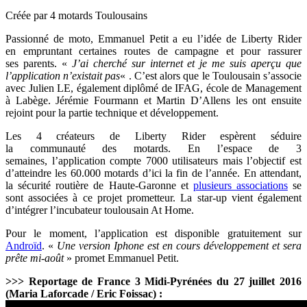
Créée par 4 motards Toulousains
Passionné de moto, Emmanuel Petit a eu l’idée de Liberty Rider
en empruntant certaines routes de campagne et pour rassurer
ses parents. «
J’ai cherché sur internet et je me suis aperçu que
l’application n’existait pas
« . C’est alors que le Toulousain s’associe
avec Julien LE, également diplômé de
IFAG, école de Management
à Labège. Jérémie Fourmann et Martin D’Allens les ont ensuite
rejoint pour la partie technique et développement.
Les 4 créateurs de
Liberty Rider espèrent séduire
la communauté des motards. En l’espace de 3
semaines, l’application compte 7000 utilisateurs mais l’objectif est
d’atteindre les 60.000 motards d’ici la fin de l’année. En attendant,
la sécurité routière de Haute-Garonne et
plusieurs associations
se
sont associées à ce projet prometteur. La star-up vient également
d’intégrer l’incubateur toulousain At Home.
Pour le moment, l’application est disponible gratuitement sur
Androïd
. «
Une version Iphone est en cours développement et sera
prête mi-août
» promet
Emmanuel Petit.
>>> Reportage de France 3 Midi-Pyrénées du 27 juillet 2016
(Maria Laforcade / Eric Foissac) :