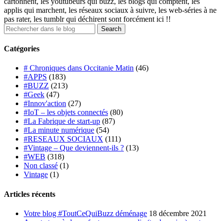
cartonnent, les youtubeurs qui buzz, les blogs qui comptent, les
applis qui marchent, les réseaux sociaux à suivre, les web-séries à ne
pas rater, les tumblr qui déchirent sont forcément ici !!
Catégories
# Chroniques dans Occitanie Matin
(46)
#APPS
(183)
#BUZZ
(213)
#Geek
(47)
#Innov'action
(27)
#IoT – les objets connectés
(80)
#La Fabrique de start-up
(87)
#La minute numérique
(54)
#RESEAUX SOCIAUX
(111)
#Vintage – Que deviennent-ils ?
(13)
#WEB
(318)
Non classé
(1)
Vintage
(1)
Articles récents
Votre blog #ToutCeQuiBuzz déménage
18 décembre 2021